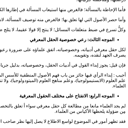
فأما الإحاطة بالمسألة؛ فالغرض منها استيعاب المسألة في إطارها الك
وأما حصر الأصول التي لها تعلق بها؛ فالغرض منه توصيف المسألة، لاس
وكلُّ تسرع في ضبط متعلقات المسائل؛ لا ينتج إلا قولا عقيما، لا يثلج صدر
الموجه الثالث: رعي خصوصية الحقل المعرفي
لكل حقل معرفي أدبياته، وخصوصياته، اتفق علماؤه على ضرورة رعيها، وع
يصرف الجهد لنقده، وتقويمه.
فإن قيل: يجوز إبداء القول في أدبيات الحقل، وخصوصياته، بدليل جريا
أجيب : إبداء الرأي فيها جائز من باب فهم الأصول المنطقية للأسس الم
علم العلوم (الابستيمولوجيا)، وعلم مناهج العلوم (الميتودولوجيا)، ولا ت
العلماء.
الموجه الرابع: الانفتاح على مختلف الحقول المعرفية
لم يجد العلماء مانعا من مطالعة كل حقل معرفي سواء أ تعلق بالتخصص
مِن ضؤولة يلحظها الأكياس من العلماء.
فقد تظهر أمور في الموضوع لواسع الاطلاع لا يصل إليها نظر صاحب ال