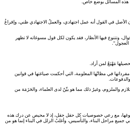
ال هذه المسائل بوضع خاص.
ن الأصل في القول أنه عمل اجتهادي، والعملُ الاجتهادي ظني، وإفراغُ
ال، وتتنوع فيها الأنظار، فقد يكون لكل قول مسوغاته لا تظهر
 العجول”.
ها مَهْيَعٌ لمن أراد.
 مفرداتها في مظانّها المعلومة، التي أحكمت صياغتها في قوانين
 والدفوعات.
 والملزوم، وغيرُ ذلك مما هو بيِّنٌ لدى العلماء، والحَزَمَة من
، وصوغها، مع رعي خصوصيات كل حقل حقل، إذ لا محيص عن درك هذه
ي جميع مراحل البناء، والتأسيس، وأغلبُ الزلل في البناء إنما هو من