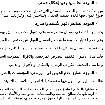
الموجه الخامس: وجود إشكال حقيقي
من الحكمة اهتمام الباحث بالمسائل التي تحمل إشكالا حقيقيا، لا مفت
صوغ القول فيها فائدة حقيقية للحقل، وللباحثين فيه، وغيرُ ذلك عِـــيٌّ، 
الموجه السادس: فهم الأسيقة واعتبارها
يحسن بالباحث في مسائل مخصوصة، وفي حقول مخصوصة، أن يفهم المسأل
وفي عدم اعتبار الأسيقة ما فيه من انفصال القول عن مقتضيات السياق
والمقصود بالمسائل هنا كل ما له ارتباط بسياق ما، سواء أ كان ذلك مت
فأما مثال الأصول؛ فكفهم النصوص المرجعية، والأقوال المعرفية السابق
وأما مثال المحيط؛ فكرعي الزمان، والمكان، والأحوال، والذمم.
الموجه السابع: عدم الخوض في أمور تنفرد المؤسسات بالنظر ف
هناك مسائل يبنى القول فيها مؤسساتيا، لا انفراديا؛ للأسباب التالية:
تعلقها بالنظام العام (الأمن العام- الصحة العامة- السكينة العامة)
ارتباطها بالمصالح العامة، وبالسياسات العمومية، وبالأبعاد الاستر
تشعب جزئياتها، واتصالها بحقول معرفية أخرى، وبمقتضيات الس