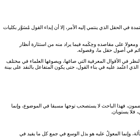
ي الحقل الذي ينتمي إليه الأمر، إلا أن إبداء القول مُسَوَّر بكليات
معولا على مقاصده وحِكَمه فيما يراد منه من استثارة أنظار
لدائم في أصول حقل ما، وفصوله.
ها كل من دقق النظر في الأقوال المعرفية التي صاغها، ويصوغها العلماء في مختلف
ذي اعتُمد عليه في بناء القول، حتى يكون المتفاعل بالنقد على بينة
المضمون، فهذا الباحث لا يستصحب توجها مسبقا في الموضوع، وإنما
فلا يستويان.
ة، وإنما المعولُ عليه هو بذل الوسع في جمع كل ما يفيد في