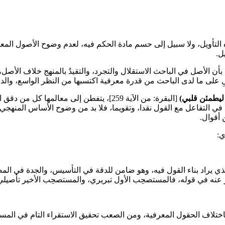
تأويل، ولا سبيل إلى حسم مادة الحكم فيه، لعدم وضوح الأصول المعتمدة ف
ل.
الأصل في الباحث الاستقلال والتجرد، والتقيدُ بالمنهج خلاف الأصل، و
تكالِ على ما لدى الباحث من قدرة معرفية اكتسبها من النظر الواسع، وا
ليطمئن قلبي)
[البقرة: من الآية 259]، يتفطن إلى معالم
 التفاعل مع القول نقدا، وتقويما، فلا بد من وضوح الأساس المنهجي ال
 أقوال.
ي:
مر الذي يراد بناء القول فيه، وهو ضامن للدقة في التأسيس، والجدة في 
نه في قوله، فالمستصحِب الأول تبريري، والمستصحِب الأخير تأصيلي، 
اختلاف الحقول المعرفية، ومن الصعب تحقيق الاستقراء التام في المسأل