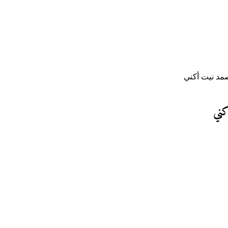
صمد نيت أكني
كني