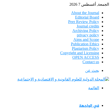
الجمعة, أغسطس 7 2026
About the Journal
Editorial Board
Peer Review Policy
Journal credits
Archiving Policy
privacy policy
Aims and Scope
Publication Ethics
Plagiarism Policy
Copyright and Licensing
OPEN ACCESS
Contact us
بحث عن
القائمة
في الواجهة