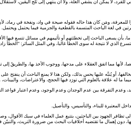
للفرد، لا يمكن أن يشفي الغلة، ولا أن ينتهي إلى ثلج اليقين، لاستقل
زا للمعرفة، ومَن كان هذا حاله فقوله صيحة في واد، ونفخة في رماد، لأ
تين في لغة الباحث المتسمة بالقطعية والجزمية فيما يحتمل ويحتمل.
، بأن يسعى الباحث إلى تخطئتهم أو تأثيمهم في مسائل تتسع فيها الأقو
ن التسرع الذي لا نتيجة له سوى الخطأ غالبا، وفي المثل السائر: “الخطأ زاد
 لأنها مما اتفق العقلاء على مدحها، ووجوب الأخذ بها، والطريقُ إلى تحصيل
ا، أو يُنبَّه عليها يحس بذلك، ولكن هذا لا يمنع الباحث أن ينفتح على
ما ما له علاقة بالعلوم التي تورَد فيها الحجج، والاعتراضات، والبينات،
، وعدم التفرقة بين عدم الوجدان وعدم الوجود، وعدم اعتبار قواعد التلازم
خل المعتبرة للبناء، والتأسيس، والتأصيل.
ى تظافر الجهود بين الباحثين، بتتبع عمل العلماء في سبك الأقوال
ها، دون إهمال ما تقتضيه أخلاقيات البحث من ضرورة التريث، والتبيّن ف