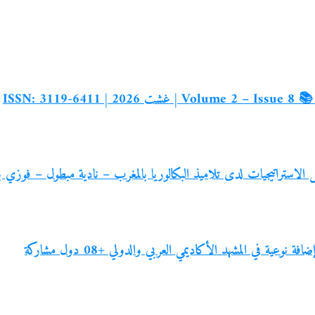
شكيل الاستراتيجيات لدى تلاميذ البكالوريا بالمغرب – نادية مبطول – فوز
نوعية في المشهد الأكاديمي العربي والدولي +08 دول مشاركة