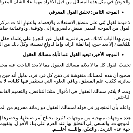
والخوضُ في مثل هذه المسائل من قبل الأفراد مهما علا الشأن المعرفي 
الموجه الثامن: تخليق القول المعرفي
لا قيمة لقول بُني على منطق الاستعلاء، والإقصاء، واعتبارِ الذات مرك
القول من الموجه القيمي مفضٍ بالضرورة إلى وثوقية، ودوغمائية ظاهر
ومن هذا الباب كذلك: ضرورة تنزيه القول عن التجرؤ على علماء حقل ما
للمُخَطِّئ إلا بعد حين، إما لقلة الزاد، وإما لدواعٍ نفسية، وكلُّ ذلك م
الموجه الأخير: تبعيد القول عما تأباه مسالك العقول
تجنيبُ القول كل ما لا يلائم مسالك العقول مما لا يجد الباحث عنه محيصا،
صحيح أن هذه المسالك منقوشة في ذهن كل فرد فرد، بدليل أنه حين يخالفه
سائرة، ككتب علم المنطق، وباقي العلوم التي تستثمر فيها كلياته، لا سي
ومما لا يلائم مسالك العقول في الأقوال مثلا: التناقض، والتعميم الفاسد
الباحثين.
واعلم بأن المتجاوز في قوله لمسالك العقول ذو زمانة محروم من المدا
هذه موجهات منهجية من موجهات كثيرة، يحتاج أمر ضبطها، وحصرها إل
الموجهات، والسعي إلى التخلق بها عند العزم على بناء الأقوال، وتقويم
جهة عدم التريث، والتبيّن،
واللـــه أعلـــم.