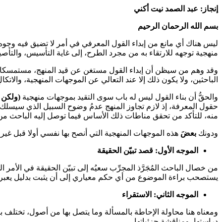
إنجاز: عبد الصمد نيت أكني
بسم الله الرحمان الرحيم
ليس هناك أي مانع من إبداء القول المعرفي في أمر لا تضيق فيه وجوه ال
منهجية توجهه للارتقاء به من مجرد الطرح، إلى غاية التأسيس، والتأصي
وقد وهم من سيظن أن إبداء القول مستغن عن قيد المنهج، مستمسكا بأن 
الباحثين، ولا يكون ذلك إلا عند التعالي عن الموجهات المنهجية، والا
والحقُّ أن بناء القول ليس له باب سوى التقيد بموجهات منهجية
(ولكن 
حقول المعرفة، إذ لازم تجاوز المنهج عدمُ وضوح السبيل الذي سيسلك في
منه، للتأكد من تحقق مناطات ذلك الأساس فيما توصل إليه الباحث من
ودونك
بعضَ
هذه الموجهات المنهجية التي أنصح بها نفسي أولا قبل غير
الموجه الأول: قصد تبيّن الحقيقة
من خصال الباحث المُجَرَّذ المجرِّب سعيُه إلى تبيّن الحقيقة في الأ
يستصحب براءة الموضوع من أي حكم معياري إلى أن يثبت بدليل يعبر ع
الموجه الثاني: الاستقراء
ومعناه هنا محاولة الإحاطة بالمسألة وما يتصل بها من أصول، تختلف ب
دراستها، ومناقشة جزئياتها.