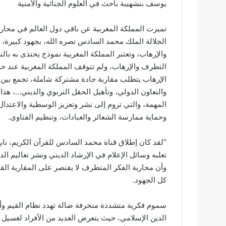
يوسف بنشهيبة باحث في العلوم الجنائية والأمنية
تميزت المملكة المغربية عن باقي دول العالم في محار
الجلالة الملك محمد السادس نصره الله، بجهود كبيرة، 
والإرهاب، وتعتبر المملكة المغربية نموذج يحتذى به بال
التطرف والإرهاب، ولم تتوقف المملكة المغربية عند حد
الإرهاب يتطلب مقاربة جادة مشتركة شاملة، تجمع بين 
والتعاون الدولي، وتأهيل الحقل التربوي والديني…، هذا 
المهمة، والتي تروم إلى نشر وتعزيز الوسطية والاعتدال،
وحماية ممارسة الشعائر والعبادات، وتنظيم الفتاوى.
“لقد كان إطلاق قناة محمد السادس للقرآن الكريم، نابع 
تعلبه وسائل الإعلام في الإرشاد الديني ونشر تعاليم ا
وأن محاربة الفكر المتطرف لا يقتصر على المقاربة القا
كل الجهود.
سموم فكرية متشددة منحرفة ضالة تهدد نظام القيم وأن
الدين الإسلامي، حيث يتعرض العديد من الأفراد لغسيل ا