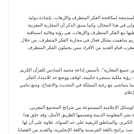
لمندمجة لمكافحة الفكر المتطرف والإرهاب، بإشادة دولية
ولي في هذا المجال، وكما سبق الذكر أن المقاربة المغربية
يها مع الفكر المتطرف والإرهاب، هي رؤية وقائية استباقية
كريم ساهمت بشكل فعال في محاربة الفكر المتطرف، من خلال
غرب قيام العديد من الأفراد ممن يحملون الفكر المتطرف
تركة بين جميع المغاربة”، تأسيس إذاعة محمد السادس للقرآن الكريم
كتوبر من نفس السنة، رؤية ملكية متبصرة حكيمة، لوقف ووضع حد للامتداد الفكر
ا يتماشى مع رغبة المملكة في التحديث والانفتاح، ومنع تنامي
لام.
ر الوسائل الإعلامية المسموعة بين شرائح المجتمع المغربي،
نشر المعلومة الدينية وتعميمها الطريق الأمثل، وقد خلق هذا
الكبرى، والمناطق الريفية على حد السواء، علاوة على أن لها
تبث برامج باللغة الفرنسية واللغة الإنجليزية، والعديد من القضايا