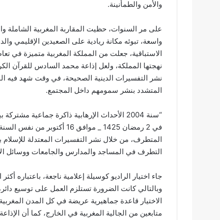
والأمن والطمأنينة.
على مر السنوات، حظيت المقاربة المغربية الشاملة وا
واسعة، تبوئه مكانة ريادية على الصعيدين الإقليمي والد
الاستباقية، جعلت من المملكة المغربية متميزة في تعاط
نهجتها المملكة، ولعل إذاعة محمد السادس للقرآن ال
نشر التفسيرات الدينية الصحيحة، في وقت شهد فيه الم
المتشدد بنشر سمومهم داخل المجتمع.
“سنة 2004 الأحداث الإرهابية ذاكرة جماعية مش
في 2 رمضان 1425 _ موافق 16 أ
المتطرف، من خلال نشر التفسيرات المعتدلة للإسلام بم
التطرف في المساجد والمدارس والجامعات ووسائل الإع
جاء اختيار الراديو كوسيلة إعلامية ناجعة، باعتباره أكث
وبالتالي كانت الضرورة تستلزم العمل على توسيع دائرة 
الاختيار قاعدة جماهيرية عريضة في كل المدن المغربية 
متابعين من الجالية المغربية في الخارج، كما أن الإذاعة 