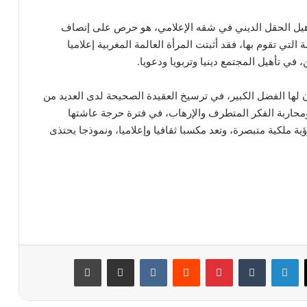
أهيل الحقل الديني في شقه الإعلامي، هو حرص على إنصاف
 التي تقوم بها، فقد أثبتت المرأة العالمة المغربية إعلاميا
، في تأهيل المجتمع دينيا وتربويا ودعويا.
 لها الفضل الكبير، في ترسيخ العقيدة الصحيحة لدى العديد من
محاربة الفكر المتطرف والإرهاب، في فترة حرجة عاشتها
ية ملكية متبصرة، وتعد مكسبا ثقافيا وإعلاميا، ونموذجا يحتذى
لينكدإن
‏Tumblr
بينتيريست
‏Reddit
‏VKontakte
مشاركة عبر البريد
طباعة