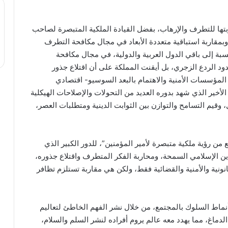
بتها للتطرف والإرهاب، بفضل القيادة الملكية المتبصرة لصاحب
وبمقاربة استباقية متعددة الأبعاد في مجال مكافحة التطرف
نسبة إلى باقي الدول العربية والدولية، في مجال مكافحة
ود الردع الزجري، بل أيقنت المملكة على أن اقتلاع جذور
المؤسسات الأمنية والاهتمام بالبعد السوسيو- اقتصادي
الأخير الذي شهد بدوره العديد من التحولات والإصلاحات الهيكلية
 وقيم التسامح والتوازن بين الثوابت الدينية ومتطلبات العصر،
من رؤية ملكية متبصرة لأمير المؤمنين”، للدور الكبير الذي
لدين الإسلامي السمحة، ومحاربة الفكر المتطرف واقتلاع جذوره،
نونية والأمنية والقضائية فقط، ولكن هي مقاربة تستلزم تظافر
ماط السلوك بالمجتمع، من خلال نشر الفهم الخاطئ لتعاليم
لدماغ، مما يهدد معه عالم يروم أفراده لنشر السلم والسلام،