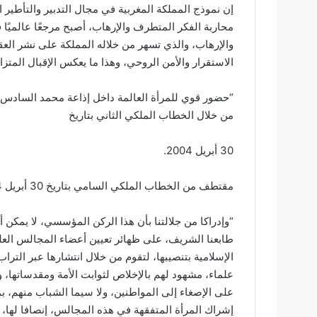
إن نموذج المملكة المغربية في مجال التدبير والتأطير 
محاربة الفكر المتطرف والإرهاب، أصبح مرجعًا عالميًا
والإرهاب، والذي تسهر من خلاله المملكة على نشر الع
الاستقرار والأمن الروحي، وهذا ما يعكس الإقبال المتز
“حضور قوي للمرأة العالمة داخل إذاعة محمد السادس ل
من خلال الخطاب الملكي الثاني بتاريخ
30 أبريل 2004.
مقتطف من الخطاب الملكي السامي بتاريخ 30 أبريل 2004
“وإدراكا من جلالتنا بأن هذا الركن المؤسسي، لا يمكن أن
طابعنا الشريف، على ظهائر تعيين أعضاء المجالس العلم
الإسلامية بتنصيبها، لتقوم من خلال انتشارها عبر التر
علماء، مشهود لهم بالإخلاص لثوابت الأمة ومقدساتها، وا
على الإصغاء إلى المواطنين، ولا سيما الشباب منهم،
إشراك المرأة المتفقهة في هذه المجالس، إنصافا لها، 