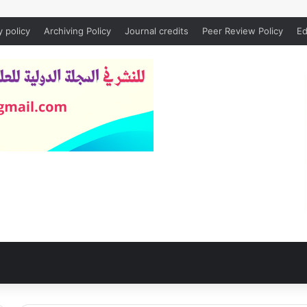
y policy
Archiving Policy
Journal credits
Peer Review Policy
Ed