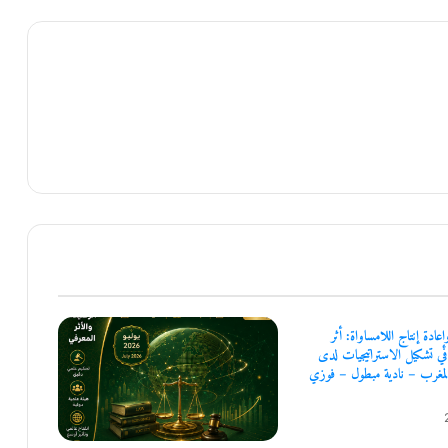
عادة إنتاج اللامساواة: أثر
في تشكيل الاستراتيجيات لدى
 بالمغرب – نادية مبطول – فوزي