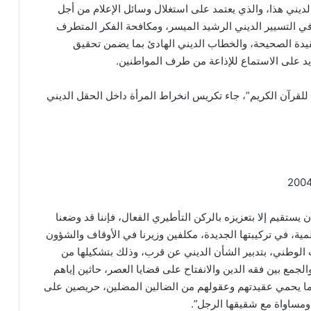
الديني هذا، والذي يعتمد على استغلال وسائل الإعلام من أجل
 في التسيير الديني الرشيد الميسر، ومكافحة الفكر المتطرف
قيدة الصحيحة، والخطاب الديني الهادئ بما يضمن تحقيق
ايد على الاستماع للإذاعة من طرف المواطنين.
لقرآن الكريم”، جاء تكريس انخراط المرأة داخل الحقل الديني
 يستقيم إلا بتعزيزه بالركن التأطيري الفعال، فإننا قد وضعنا
ية، في تركيبتها الجديدة، مكلفين وزيرنا في الأوقاف والشؤون
اب الوطني، بتدبير الشأن الديني عن قرب، وذلك بتشكيلها من
لجمع بين فقه الدين والانفتاح على قضايا العصر، حاثين إياهم
 بما يحمي عقيدتهم وعقولهم من الضالين المضلين، حريصين على
ومساواة مع شقيقها الرجل”.