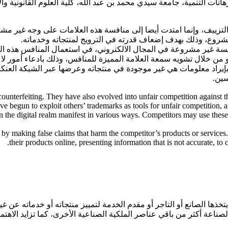
ات التنمية، جامعة سيدي محمد بن عبد الله، كلية العلوم القانونية وال
 التزييف، وإنما امتدت أيضا إلى منافسة هذه العلامات على وجه غير م
مشروع، وذلك بهدف إضعاف قدرته في الترويج لمنتجاته وخدماته.
فسة غير مشروعة في المجال الالكتروني، في استعمال المنافس هذه الع
 أو من خلال تشويه سمعة العلامة المميزة للمنافس، وذلك بادعاء أمور 
إيراد معلومات هي غير موجودة في منتجاته وعرضها عبر الشبكة العنكبو
سين.
ounterfeiting. They have also evolved into unfair competition against 
e begun to exploit others’ trademarks as tools for unfair competition, a
in the digital realm manifest in various ways. Competitors may use the
k by making false claims that harm the competitor’s products or service
their products online, presenting information that is not accurate, to
خذها الصانع أو التاجر أو مقدم الخدمة لتمييز منتجاته أو خدماته عن غيره
لصناعة أكثر من باقي عناصر الملكية الصناعية الأخرى، كما تزايد الاهتمام