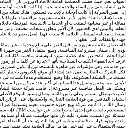
الجواب نعم، حيث قضت المحكمة العامة للاتحاد الأوروبي بأن ” المباد
على التشابه حتى بين السلع والخدمات، بحيث إذا كانت الخدمة أو الم
إلى نفس الشركة إذا كانت الإجابة بالإيجاب، فسيكون هناك تشابه بين 
وتجب الإشارة، أنه إذا تعلق الأمر بعلامة مشهورة تم الاعتداء عليها إل
مماثلة أو غير مشابهة للمنتجات أو الخدمات الأساسية المرتبطة بالعل
الخلط واللبس لدى الجمهور، لأن الأمر يتعلق بمنتجات مختلفة، ومن ثم
لمنتجات مخالفة لمنتجات العلامة الأصلية ، فهذا الفعل يعتبر تحايلا 
جهده والنفقات التي أنفقها .
فاستعمال علامة مشهورة من قبل الغير على سلع وخدمات غير مماثلة، و
يؤذي إلى ضمان مشروعية المنافسة، ومنع استفادة الغير من شهرة العلا
ثانيا: الخلط الناتج عن اتخاذ علامة مميزة لمؤسسة منافسة ككلمات تل
عرف أحد الفقهاء الكلمات المفتاحية بأنها ” عبارة عن كلمات أو رم
من خدمات، وهي مؤشرات غير ظاهرة للمستخدمين إذ تكون ضمن برمجة 
فكل الشركات التجارية تعمل عند إنشاء أي موقع إلكتروني باختيار كلما
الأولى، مما يضمن وصول هذا الموقع إلى أكبر عدد ممكن من المستخد
ويشكل هذا الفعل منافسة غير مشروعة إذا قامت شركة حديثة النشأة 
الانترنت بشكل مستمر وعلى رأس قائمة، بشكل يسبق الموقع الأصلي للش
استفادة المنافس من قوة العلامة التجارية، والاستحواذ على الزبائن ال
متسائلا عن السبب، فسترد عليه بأن لديها حواسيب مماثلة أو مشابهة و
جميع الاستعمالات غير المرخص بها من مالك العلامة يعتبر تقليدا بشر