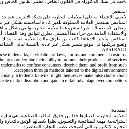
باحث في سلك الدكتوراه في القانون الخاص، مختبر القانون الخاص ورهان
الملخص
لا تقف الاعتداءات على العلامات التجارية على شبكة الانترنت عند حد
المنافس يستعمل العلامة المملوكة للغير كأداة لمنافسته بشكل غير 
وتتجلى الاستعمالات غير المشروعة للعلامة التجارية والتي تشكل منا
والاستفادة المالية من جراء هذا التضليل، بطرق تتوافق وهذا الفضاء،
المنافس، وأخيرا الادعاء الكاذب من طرف مالك العلامة نفسه، وذلك ب
وتضع مرتكبها في موقع متميز بشكل غير عادي بالنسبة لباقي المتناف
ABSTRACT
these trademarks, in violation of laws, norms, and commercial customs.
iming to undermine their ability to promote their products and services
se trademarks to confuse consumers, deceive them, and profit from such
deception through methods tailored to the digital environment.
s. Finally, a trademark owner might themselves make false claims about
 create market disruption and gain an unfair advantage over competitors.
المقدمة:
العلامة التجارية، باعتبارها حقا من حقوق الملكية الصناعية، هي شارة يت
استراتيجية مهمة للمنافسة والتسويق، نظرا لاتصالها الوثيق بالتجارة وا
التجارة الإلكترونية التي أصبحت عصب التجارة المعاصرة.