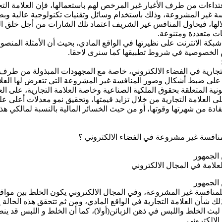
عتداءات من طرف الأغيار غير المرخص لهم باستعمالها، فإن العلامة الت
فسة غير المشروعة، وذلك باستخدام وسائل وتقنيات تكنولوجية عالية 
ها، فيحاول المنافس غير الشريف اعتماد تلك الشارات من أجل خلق ال
نات متعددة ومتنوعة.
 بعض الخصوصية في شروط تطبيقها كما سنرى لاحقا.
التجارية في الفضاء الالكتروني، خاصة مع المجهودات المبذولة من طرف 
ى ضبط أشكال وصور المنافسة غير المشروعة التي تتعرض لها العلامة ا
المتعلقة بحقوق الملكية الصناعية وخاصة العلامة التجارية، على العلا
 على العلامة التجارية من خلال تزايد قيمتها، وتحقيق نمو معدلات أعلى على
تفادة من شهرتها وقوتها، أو من حيث الخسائر المالية بالنسبة لمالكي ه
منافسة غير مشروعة في الفضاء الالكتروني ؟
 الجمهور
علامة في المجال الالكتروني
 الجمهور
للمنافسة غير المشروعة، وفي المجال الالكتروني يكون الخلط بين مواق
لك شأن العلامة التجارية في الواقع المادي، ومن ثم تتحقق هذه الحالة
لبث الخلط واللبس في ذهن الزبائن(أولا)، كما أن الخلط و اللبس قد ي
الالكتروني