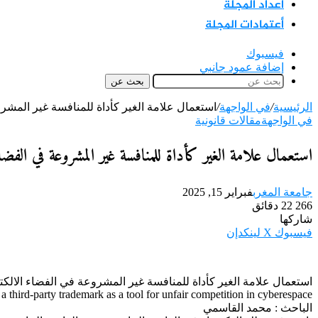
اعداد المجلة
أعتمادات المجلة
فيسبوك
إضافة عمود جانبي
بحث عن
الرئيسية
/
في الواجهة
/
استعمال علامة الغير كأداة للمنافسة غير المشر
في الواجهة
مقالات قانونية
استعمال علامة الغير كأداة للمنافسة غير المشروعة في الفضا
جامعة المغرب
فبراير 15, 2025
266
22 دقائق
شاركها
فيسبوك
‫X
لينكدإن
استعمال علامة الغير كأداة للمنافسة غير المشروعة في الفضاء الالكت
a third-party trademark as a tool for unfair competition in cyberespace
الباحث : محمد القاسمي