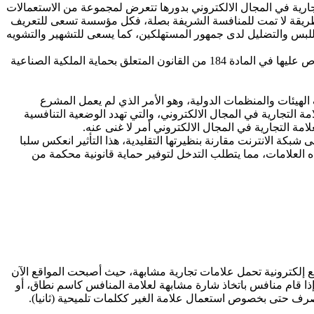
جارية في المجال الالكتروني بدورها تتعرض لمجموعة من الاستعمالات
وبطريقة لا تمت للمنافسة الشريفة بصلة، فكل مؤسسة تسعى للتعريف
لبس والتضليل لدى جمهور المستهلكين، كما يسعى للتشهير والتشويه
إن المنافسة غير المشروعة لا تختلف في تنظيمها وتحديد صورها على شبكة الانترنت على نظيرتها في الواقع المادي، بحيث أن الأمثلة المنصوص عليها في المادة 184 من القانون المتعلق بحماية الملكية الصناعية
الهيئات والمنظمات الدولية، وهو الأمر الذي لم يعمل المشرع
لتجارية في المجال الالكتروني، والتي تهدد الوضعية التنافسية
مة التجارية في المجال الالكتروني أمر لا غنى عنه.
 شبكة الانترنت مقارنة بنظيرتها التقليدية، هذا التأثير انعكس سلبا
ذه العلامات، مما يتطلب التدخل لتوفير حماية قانونية محكمة من
ع إلكترونية تحمل علامات تجارية مشابهة، حيث أصبحت المواقع الآن
 إذا قام منافس باتخاذ شارة مشابهة لعلامة المنافس كاسم نطاق، أو
نصرف حتى بخصوص استعمال علامة الغير ككلمات تلميحية (ثانيا).