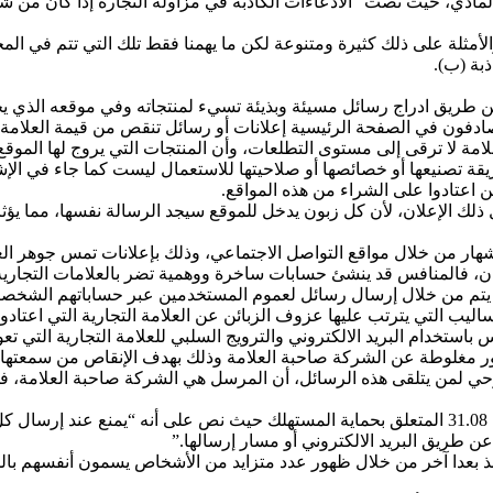
المادي، حيث نصت” الادعاءات الكاذبة في مزاولة التجارة إذا كان من ش
مثلة على ذلك كثيرة ومتنوعة لكن ما يهمنا فقط تلك التي تتم في المج
ذبة (ب).
ن طريق ادراج رسائل مسيئة وبذيئة تسيء لمنتجاته وفي موقعه الذي يح
ادفون في الصفحة الرئيسية إعلانات أو رسائل تنقص من قيمة العلامة 
ة لا ترقى إلى مستوى التطلعات، وأن المنتجات التي يروج لها الموقع ل
ة تصنيعها أو خصائصها أو صلاحيتها للاستعمال ليست كما جاء في الإشه
 اعتادوا على الشراء من هذه المواقع.
 ذلك الإعلان، لأن كل زبون يدخل للموقع سيجد الرسالة نفسها، مما يؤث
هار من خلال مواقع التواصل الاجتماعي، وذلك بإعلانات تمس جوهر العلا
لإمكان، فالمنافس قد ينشئ حسابات ساخرة ووهمية تضر بالعلامات التجاري
قد يتم من خلال إرسال رسائل لعموم المستخدمين عبر حساباتهم الشخصية
ساليب التي يترتب عليها عزوف الزبائن عن العلامة التجارية التي اعتادوا 
باستخدام البريد الالكتروني والترويج السلبي للعلامة التجارية التي
مغلوطة عن الشركة صاحبة العلامة وذلك بهدف الإنقاص من سمعتها وإض
بالبريد الإلكتروني غير المرغوب فيه (SPAM)، حيث يوحي لمن يتلقى هذه الرسائل، أن المرسل هي 
 طريق البريد الالكتروني أو مسار إرسالها.”
تخذ بعدا آخر من خلال ظهور عدد متزايد من الأشخاص يسمون أنفسهم بال