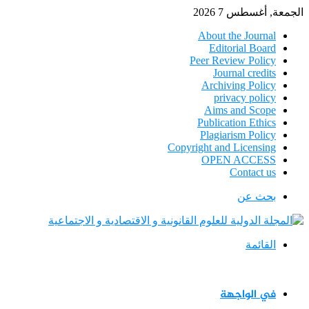
الجمعة, أغسطس 7 2026
About the Journal
Editorial Board
Peer Review Policy
Journal credits
Archiving Policy
privacy policy
Aims and Scope
Publication Ethics
Plagiarism Policy
Copyright and Licensing
OPEN ACCESS
Contact us
بحث عن
القائمة
في الواجهة