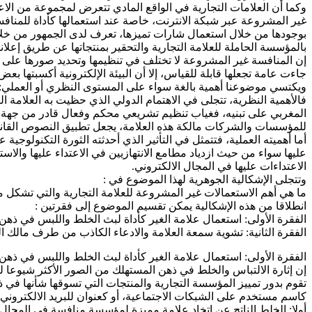
وكما أن العلامات التجارية في الواقع المادي تتعرض لمجموعة من الا
غير المشروعة عبر شبكة الانترنت، خاصة عند استعمالها كأداة للمنا
بوجودها من خلال استعمال شارات تميزها، تعرف لدى الجمهور من خلال
بالمؤسسة الحاملة للعلامة التجارية والتحقير بمنتجاتها عن طريق إعلا
جاءت عامة تجعلها قابلة للقياس، إلا أن البيئة الإلكترونية أكسبتها
ويكتسي موضوعنا أهمية بالغة سواء على المستوى النظري أو العملي:
فالأهمية النظرية، تتجلى في الاهتمام الدولي الذي حظيت به العلامة 
المغربي على تبنيه، فغياب تنظيم تشريعي محكم وفعال قادر من جهة عل
للمؤسسات والشركات مالكة هذه العلامة، يجعل تطبيق النصوص القانونية 
أما أهميته العملية، فتتمثل في التأثير الذي أحدثته الثورة التكنولوجية
عليها سواء من حيث ازدياد مطامع الانتهازيين في الاعتداء عليها والاس
الاعتداءات عليها في المجال الالكتروني.
وتتجلى الإشكالية الجوهرية لهذا الموضوع في :
ما هي أهم الاستعمالات غير المشروعة للعلامة التجارية والتي تشكل 
انطلاقا من هذه الإشكالية يمكن تقسيم الموضوع إلى فقرتين :
الفقرة الأولى: استعمال علامة الغير كأداة لبث الخلط واللبس في ذهن
الفقرة الثانية: تشوية سمعة العلامة والادعاء الكاذب من طرف مالك ال
الفقرة الأولى: استعمال علامة الغير كأداة لبث الخلط واللبس في ذهن
إن إثارة الالتباس والخلط في ذهن المستهلك من الصور الأكثر شيوعا 
تقوم بدور تمييز المؤسسة التجارية والمنتجات التي تسوقها شأنها في ذ
كاسم مستخدم على الشبكات الاجتماعية، أو كعنوان للبريد الالكتروني 
أولا: الخلط الناتج عن اتخاد علامة مميزة لمؤسسة منافسة في المجال 