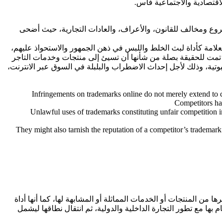
اقتصادية والاجتماعية فاس.
شروع ومخالف للقانون، والأعراف، والعادات التجارية، حيث أضحى
لامة كأداة لبث الخلط واللبس في ذهن الجمهور والاستحواذ عليهم،
لا تمت للحقيقة بصلة من شأنها أن تسيئ إلى منتجات وخدمات التاجر
تية، وذلك لأجل إحداث الاضطراب والبلبلة في السوق عبر الانترنت،
Infringements on trademarks online do not merely extend to c
Competitors hav
Unlawful uses of trademarks constituting unfair competition 
They might also tarnish the reputation of a competitor’s trademar
ا من المنتجات أو الخدمات المماثلة أو المشابهة لها، كما أنها أداة
 بها مع تطور التجارة الداخلية والدولية، ثم انتقال نطاقها ليشمل