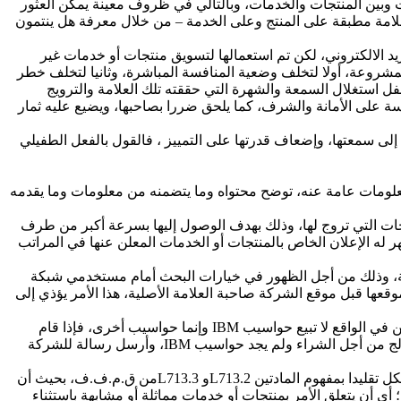
ت وبين المنتجات والخدمات، وبالتالي في ظروف معينة يمكن العثور
لعلامة مطبقة على المنتج وعلى الخدمة – من خلال معرفة هل ينتمون
بريد الالكتروني، لكن تم استعمالها لتسويق منتجات أو خدمات غير
المشروعة، أولا لتخلف وضعية المنافسة المباشرة، وثانيا لتخلف خطر
فل استغلال السمعة والشهرة التي حققته تلك العلامة والترويج
فسة على الأمانة والشرف، كما يلحق ضررا بصاحبها، ويضيع عليه ثمار
لى سمعتها، وإضعاف قدرتها على التمييز ، فالقول بالفعل الطفيلي
معلومات عامة عنه، توضح محتواه وما يتضمنه من معلومات وما يقدمه
نتجات التي تروج لها، وذلك بهدف الوصول إليها بسرعة أكبر من طرف
شبكة العنكبوتية، فإذا وضع المستخدم هذه الكلمات في محرك البحث ك GOOGLE , OPER, LOOK SMART, ALTIVISTA يظهر له الإعلان الخاص بالمنتجات أو الخدمات المعلن عنها في المراتب
ية، وذلك من أجل الظهور في خيارات البحث أمام مستخدمي شبكة
عها قبل موقع الشركة صاحبة العلامة الأصلية، هذا الأمر يؤذي إلى
ومثال ذلك ، إذا كانت شركة تبيع أجهزة حاسوب معينة وتسوقها عبر الشبكة العنكبوتية وقامت بوضع علامة IBM ضمن الكلمات التلميحية، لكن في الواقع لا تبيع حواسيب IBM وإنما حواسيب أخرى، فإذا قام
المستخدم بالبحث في إحدى آليات البحث عن حواسيب IBM، فإنه سيظهر له اسم هذه الشركة متقدما على موقع شركة IBM الأصلية، فإذا ولج من أجل الشراء ولم يجد حواسيب IBM، وأرسل رسالة للشركة
ولعدم وجود قرارات قضائية وطنية في هذا الشأن، نجد أن القضاء الفرنسي في البداية اعتبر ان استخدام العلامة التجارية ككلمات تلميحية يشكل تقليدا بمفهوم المادتين L713.2و L713.3من ق.م.ف.ف، بحيث أن
ي أن يتعلق الأمر بمنتجات أو خدمات مماثلة أو مشابهة باستثناء