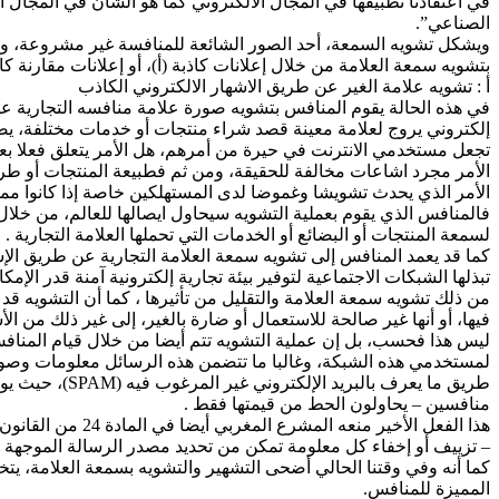
في اعتقادنا تطبيقها في المجال الالكتروني كما هو الشأن في المجال 
الصناعي”.
ويشكل تشويه السمعة، أحد الصور الشائعة للمنافسة غير مشروعة، والأ
بتشويه سمعة العلامة من خلال إعلانات كاذبة (أ)، أو إعلانات مقارنة كا
أ : تشويه علامة الغير عن طريق الاشهار الالكتروني الكاذب
في هذه الحالة يقوم المنافس بتشويه صورة علامة منافسه التجارية ع
إلكتروني يروج لعلامة معينة قصد شراء منتجات أو خدمات مختلفة، يص
تجعل مستخدمي الانترنت في حيرة من أمرهم، هل الأمر يتعلق فعلا بعلام
الأمر مجرد اشاعات مخالفة للحقيقة، ومن ثم فطبيعة المنتجات أو طريق
الأمر الذي يحدث تشويشا وغموضا لدى المستهلكين خاصة إذا كانوا ممن
فالمنافس الذي يقوم بعملية التشويه سيحاول ايصالها للعالم، من خلال
لسمعة المنتجات أو البضائع أو الخدمات التي تحملها العلامة التجارية .
كما قد يعمد المنافس إلى تشويه سمعة العلامة التجارية عن طريق الإش
تبذلها الشبكات الاجتماعية لتوفير بيئة تجارية إلكترونية آمنة قدر ا
من ذلك تشويه سمعة العلامة والتقليل من تأثيرها ، كما أن التشويه 
فيها، أو أنها غير صالحة للاستعمال أو ضارة بالغير، إلى غير ذلك من الأ
ليس هذا فحسب، بل إن عملية التشويه تتم أيضا من خلال قيام المنافس 
لمستخدمي هذه الشبكة، وغالبا ما تتضمن هذه الرسائل معلومات وصور 
طريق ما يعرف 
منافسين – يحاولون الحط من قيمتها فقط .
هذا الفعل الأخير منعه المشرع المغربي أيضا في المادة 24 من القانون 31.08 المتعلق بحماية المستهلك حيث نص على أنه “يمنع عند إرسال كل إشهار عن طريق البريد الالكتروني:
– تزييف أو إخفاء كل معلومة تمكن من تحديد مصدر الرسالة الموجهة عن
كما أنه وفي وقتنا الحالي أضحى التشهير والتشويه بسمعة العلامة، ي
المميزة للمنافس.