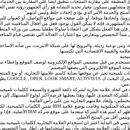
ئ المطبقة على مقارنة المنتجات تنطبق أيضا على المقارنة بين الخدما
نتج متشابهين سيكون معيار تحديد التشابه هو رأي الجمهور-رؤية نفس ا
المنتج والخدمة الأمر الذي يؤذي إحداث خلط ولبس لديهم”.
كترونيا، واتخادها موقعا، أو على صفحة في مواقع التواصل، أو كعنوان لل
امة المشهورة، فإنه لا يمكن القول بوجود فعل من أفعال المنافسة غير 
 فإن هذا الفعل يشكل في اعتقادنا سلوكا تطفليا يسعى من ورائه المتط
على مبدأ التخصيص ويتعارض مع اعتبارات العدالة التي تقتضي قيام المنا
من نوعية رديئة، والترويج لها على شبكة الانترنت، من شأنه الاساءة إ
مة والقيمة الاقتصادية التي تكتسبها.
ميحية
وز تستخدم من قبل مصممي المواقع الإلكترونية لوصف الموقع وإعطاء 
الموقع الالكتروني التي يضعها المصمم” .
ت تلميحية تعبر عن موقعها بعناية كاسم علامتها التجارية، أو نوع الم
مستخدمي ال
مين.
في اتخاد علامة تجارية لشركة ذائعة الشهرة والسمعة ككلمات تلميح
ركة المعتدى عليها، وهذا يعطيها فرصة أكبر لولوج المستهلك إلى موق
محتملين، وإبعاد علامتهم التجارية من على رأس القائمة.
بثمن أقل من المنتج الأصلي.
ط أن تكون العلامة مسجلة، وأن يتم استخدامها في إطار مبدأ التخصيص؛ أ