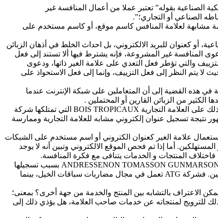
س كصورة من صور أعمال المنافسة غير المشروعة في البند الأول من المادة 184 من قانون الملكية الصناعية بقوله” تعتبر عملا من أعمال المنافسة غير
طه الصناعي أو التجاري؛”.
لامة مشابهة لعلامة المنافس كاسم موقع، أو كاسم مستخدم على
ة، أو كعنوان للبريد الالكتروني، بل احداث الخلط في أذهان الزبائن
عوى المنافسة غير المشروعة، فإنه يشترط فيها ألا تستند إلى فعل
لتزييف والتي تؤطر فعل التعدي على علامة الغير ذاتها، ودعوى
لا يتم النظر إلى فعل التزييف، وإنما إلى فعل الاستحواذ على
الخلط في هذا الشأن، نجد الحكم الصادر في قضية GRYLAROCHE، فقد أشارت المحكمة في هذه القضية إلى أن المتعاملين على شبكة الإنترنت عندما
كما أدانت محكمة LILLE الابتدائية في 10 يوليوز 2001 تصرف الشركة C التي سجلت العنوان الالكتروني BOISTROPICAUX.COM معتدية بذلك على العلامة التجارية BOIS TROPICAUX التي تمتلكها شركة
 الجمهور نتيجة تسجيل عنوان إلكتروني مشابه للعلامة التجارية وممارسة
باستعمال علامة الغير كعنوان الكتروني أو اسم مستخدم على الشبكات
مستهلكين. أما إذا تم فحص الموقع الالكتروني وتبين أنه لا يوجد
، فاختلاف المنتجات و الخدمات يتنافى مع فكرة المنافسة.
وتطبيقا لذلك لا تستطيع شركة ATG التي تعمل في مجال مضاربات سباقات الخيل أن تتمسك بوجود منافسة غير مشروعة من جانب شركة ANDRESSENON TOMASSON GUNMARSON بسبب تسجيلها
للعنوان الالكتروني ATG.COM، ويرجع فشلها في التمسك بالمنافسة غير المشروعة إلى اختلاف مجال الأنشطة التي تمارسها كل من الشركتين. فشركة ATG تعمل في مجال مضاربات سباقات الخيل، بينما
مكن الاعتراف بالتشابه بين المنتج والخدمة من جهة أخرى؟ بمعنى؛
وذلك للترويج لمنتجاته عن خدمات صاحب العلامة، هل يؤذي ذلك إلى