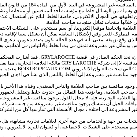
نص المشرع المغربي على فعل الخلط واللب
أي وسيلة من الوسائل خلط مع مؤسسة أحد المنافسين أو منتجاته أو نشا
كن تطبيقها في المجال الالكتروني، خاصة الخلط الناتج عن استعمال ع
من خلالها منتجات تماثل منتجات صاحب العلامة.
امة واتخاذها موقعا إلكترونيا، أو اسم مستخدم على الشبكات الاجتماعي
مة المملوكة للغير وفق الأشكال السابقة يمكن أن يشكل سببا لإقامة د
الذي وقع تزييفه بمعنى؛ أنه في هذه الحالة نكون بصدد دعويين، دعوى ا
 بوسائل غير مشروعة تتمثل في بث الخلط والالتباس في أذهانهم، بحيث 
ومن التطبيقات القضائية التي تظهر صورة اللبس و
لكثير من الزبائن القارين أو المحتملين .
حكمها للقول بوجود منافسة غير مشروعة إلى الخلط واللبس الذي نشأ في أذهان
وجود منافسة بين صاحب العلامة والتاجر المعتدي، وقيام هذا الأخير 
ت صاحب العلامة، وما يؤذيه هذا التماثل من حدوث خلط وتضليل لجمهور ال
ثلها العلامة التجارية، فإنه لا مجال للقول بوجود منافسة غير المشروعة
المنتجات من جهة والخدمات من جهة أخرى لعلامات تجارية مشابهة، هل ي
كاسم مستخدم على الشبكات الاجتماعية، أو كعنوان للبريد الالكتروني، 