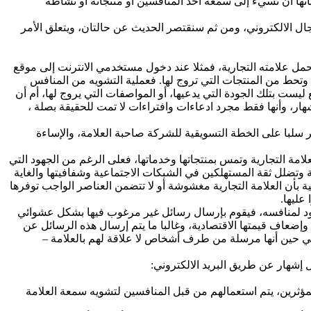
أنها أن تسيء إلى سمعة أحد المنافسين أو منتجاته أو نشاطه
ال الالكتروني، ومن ثم سنقتصر الحديث عن حالتان، ويتعلق الأمر
مل علامته التجارية، فمثلا عند دخول مستخدمي الانترنت إلى موقع
وتحط من المنتجات التي تروج لها. فعملية التشويه من المنافس
يست بتلك الجودة التي يدعيها، أو المواصفات التي يروج لها، أم أن
ار، وأنها فقط مجرد ادعاءات وافتراءات لا تمت للحقيقة بصلة ،
ر سلبا على الخطة التسويقية للشركة صاحبة العلامة، والإساءة
مة التجارية وتمس بمنتجاتها وخدماتها، فعلى الرغم من الجهود التي
ة وتضلل ثقة المستهلكين في الشبكات الاجتماعية وشفافيتها والغاية
 بأن العلامة التجارية مغشوشة أو لا تتضمن العناصر الواجب توفرها
عليها.
 تعود لمنافسه، فيقوم بإرسال رسائل غير مرغوب فيها بشكل عشوائي
عاف قيمتها الاقتصادية، وغالبا ما يتم إرسال هذه الرسائل عن
الشركة صاحبة العلامة، في حين أنها مرسلة من طرف أشخاص لا علاقة لهم بالعلامة –
مؤثرين، يتم استعمالهم من قبل المنافسين لتشويه سمعة العلامة