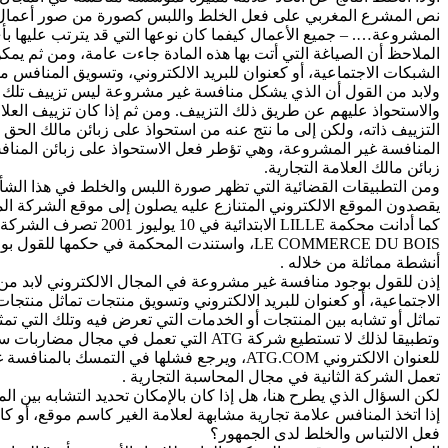
المشروعة…. – جميع الأعمال كيفما كان نوعها التي قد يترتب عليها ب
الملاحظ أن الصياغة التي أتت بها هذه المادة جاءت عامة، ومن ثم يم
الشبكات الاجتماعية، أو كعنوان للبريد الالكتروني، وتسويق المنافس 
ولابد من القول أن الذي يشكل منافسة غير مشروعة ليس تزييف تلك العل
والاستحواذ عليهم عن طريق ذلك التزييف. ومن ثم إذا كان تزييف العلا
التزييف ذاته، ولكن إلى ما نتج عنه من استحواذ على زبائن مالك الحق 
المنافسة غير المشروعة، وهي تؤطر فعل الاستحواذ على زبائن المنافس
زبائن مالك العلامة التجارية.
يقصدون الموقع الالكتروني المتنازع عليه يصلون إلى موقع الشركة المنافسة لا إلى شركة GRY LAROCHE مالكة العلامة التجارية، مما يفقدها ا
LE COMMERCE DU BOIS، واستندت المحكمة في 
أنشطة مماثلة من خلاله .
إذن للقول بوجود منافسة غير مشروعة في المجال الالكتروني لابد من 
الاجتماعية، أو كعنوان للبريد الالكتروني وتسويق منتجات تماثل منتجا
تماثل أو تشابه بين المنتجات أو الخدمات التي تعرض فيه وتلك التي تم
تعمل الشركة الثانية في مجال المحاسبة التجارية .
لكن السؤال الذي يطرح هنا، هل إذا كان بالإمكان تحديد التشابه بين 
إذا اتخذ المنافس علامة تجارية مشابهة لعلامة الغير كاسم موقع، أو 
فعل الالتباس والخلط لدى الجمهور؟