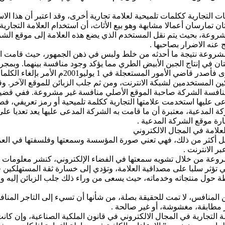
ات التجارية ككلمات تلميحية لعلامة تجارية أخرى، وقد اعتبر أن هذا 
ANTICLIME CREATI يعد منافسة غير مشروعة، بحيث يتم نقل المستخدم الذي يضع هذه العلامة
 عنه الاضرار بصاحبها .
تان مختصتان في إنتاج الجبن الأبيض الطري مما يؤكد وجود منافسة بينهما.
ن المستخدمين لشبكة الانترنت، ومن ثم جلب الزبائن للموقع الآخر. و
نية المدعى عليها استخدمت علامتها التجارية ككلمة تلميحية أو رمز تعريفي،
لمدعية، معتبرة أن ما قامت به الشركة المدعى عليها يعد تعديا على 
ارة موقع الشركة المدعية .
علامة في المجال الالكتروني
 بل أكثر من ذلك، فهي تعني صورة المؤسسة وسمعتها وفلسفتها في العمل
ر الانترنت .
روعة من خلال تشويه سمعتها في الفضاء الإلكتروني، كنشر معلومات وب
تي تؤثر سلبا على مصداقية العلامة، وتؤدي إلى خسارة ثقة المستهلكين في
حول منتجاته وخدماته، حيث يسعى من وراء ذلك جلب الزبائن إليه والاس
ن المنافس، لا تمت للحقيقة بصلة، من شأنها أن تسيء إلى التاجر ال
ر مطابقة، مغشوشة، أو غير صالحة .