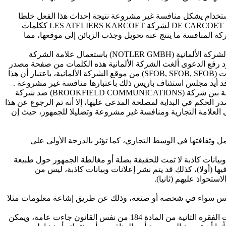
الاستخدام يشكل منافسة غير مشروعة نتيجة إحداث هذا الفعل خلطا
والتباسا في ذهن الجمهور، حيث قضت محكمة نانتر بشأن قضية شركتان تمارسان أعمالا مشابهة وهو بيع الأثاث، أن استخدام العلامة التجارية DE CARCOET لشركة LES ATELIERS KARCOET ككلمات
 إلى موقع الشركة المنافسة ما ينتج عنه تحويل وجذب الزبائن إلى موقعها، مما
كما قضت محكمة باريس أن هذا الاستخدام ينطوي على منافسة غير مشروعة نتيجة ما أحدثه من خلط ولبس في ذهن الجمهور، حيث قامت الشركة الألمانية (NOTLER GMBH) باستعمال علامة الشركة
 وبمجرد رفع الدعوى ألغت الشركة الألمانية هذه الكلمات من صفحة مصدر
موقعها في 25 يناير 2001م، لكن الشركة الفرنسية استمرت في الدعوى فأصدر قاضي الأمور المستعجلة في 1 يوليو2001م الأمر بإلغاء الكلمات (SFOB, SFOB, SFOB) من موقع الشركة الألمانية، باعتبار أن هذا
قد أيد مجلس استئناف باريس ذلك باعتبارها منافسة غير مشروعة .
نفس الاتجاه سايره القضاء الأمريكي حيث اعتبر أن هذا الفعل يشكل منافسة الشركة صاحبة الموقع الأصلي منافسة غير مشروعة. ففي قضية بين شركة (BROOKFIELD COMMUNICATIONS) ضد شركة
 فصدر الحكم في البداية لمصلحة المدعى عليها، إلا أنه تم الرجوع عن هذا
العلامة التجارية ومنافسة غير مشروعة وتضليلا للجمهور، حيث إن
 وثقافتها في الوسط التجاري، كما تؤثر بالدرجة الأولى على
يانات كاذبة لا تمت للحقيقة بصلة أو مغالطة الجمهور حول طبيعة
ها (أولا)، كذلك قد يتم نشر إعلانات وبيانات كاذبة، ليس من
تحواذ عليهم (ثانيا).
منافس سواء في شخصه أو صنعه، وذلك عن طريق إشاعة معلومات مثلا
والمشرع المغربي لم ينص بشكل صريح على فعل تشويه سمعة العلامة التجارية في المجال الالكتروني في قانون الملكية الصناعية، وإن كانت الفقرة الثانية من المادة 184 من نفس القانون جاءت عامة، ويمكن