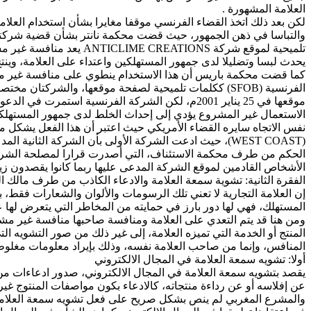
العلامة المشهورة .
لكن بعد ذلك اتخذ القضاء الفرنسي موقفا مغايرا بشأن استخدام العلام
تلميحية لموقع شركة ONS
يحدث لبسا وتضليلا لدى جمهور المستهلكين واعتداء على العلامة، وينتج
الفرنسية (SFOB) ككلمات تلميحية لصفحة موقعها، والشرك
الاستعمال غير المشروع يؤدي إلى إحداث الخلط لدى جمهور المستهلكي
(WEST COAST)، حيث ادعت الشركة الأولى بأن الشركة الثا
الحكم من طرف محكمة الاستئناف، التي أصدرت قرارا لمصلحة الشركة ا
الأشخاص القادمين لموقع الشركة المدعى عليها ربما كانوا يقصدون زي
الفقرة الثانية: تشوية سمعة العلامة والادعاء الكاذب من طرف مالك ال
إن العلامة التجارية لا تعني تلك الرسومات والألوان والشعارات فقط،
المستهلك، فهي لها دور بارز في حمايته من المخاطر التي يتعرض لها عب
ومن هنا قد يتم التعدي على العلامة ومنافسة صاحبها منافسة غير مش
المنتج أو الخدمة التي تميزه العلامة، إلى غير ذلك من صور التشويه ال
المنافس، وإنما من صاحب العلامة نفسه، وذلك بإيراد معلومات مغلوطة 
أولا: تشويه سمعة العلامة في المجال الالكتروني
يقصد بتشويه سمعة العلامة في المجال الالكتروني، صدور ادعاءات م
عن إفلاسه أو عن رداءة منتجاته، كالادعاء بكون مواصفات المنتوج غي