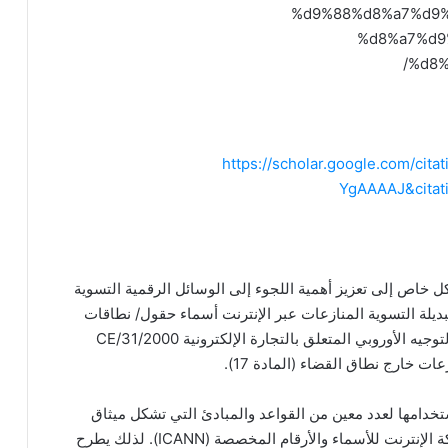
%d9%88%d8%a7%d9
%d8%a7%d9
%d8%
https://scholar.google.com/cit
YgAAAAJ&cita
كل خاص إلى تعزيز أهمية اللجوء إلى الوسائل الرقمية التسوية
بديلة التسوية المنازعات عبر الإنترنت أسماء حقول/ نطاقات
الإنترنت ومنازعات المستهلكين. وفي هذا الإطار، نص التوجيه الأوروبي المتعلق بالتجارة الإلكترونية CE/31/2000
تخدامها لعدد معين من القواعد والمبادئ التي تشكل ميثاق
التسمية، والذي تم تطويره وفقا لتوصيات ICANN شركة الإنترنت للأسماء والأرقام المخصصة (ICANN). لذلك يطرح