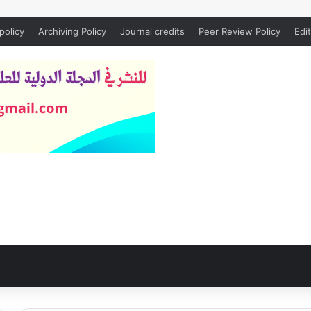
policy
Archiving Policy
Journal credits
Peer Review Policy
Edit