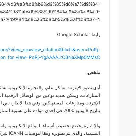
%84%d8%a3%d8%b9%d9%85%d8%a7%d9%84-
%84%d8%af%d9%88%d9%84%d9%8a%d8%a9-
a7%d9%84%d8%a5%d8%b5%d8%af%d8%a7-4/
رابط Google Scholar
ations?view_op=view_citation&hl=fr&user=PoRj-
tion_for_view=PoRj-YgAAAAJ:O3NaXMp0MMsC
ملخص:
أدى تطور الإنترنت بشكل عام، والتجارة الإلكترونية بش
المنازعات. ويمكن تحديد نوعين من الوسائل الرقمية ال
بتاريخ 8 يونيو 2000 في إحدى مواده على تسوية المنازعات خارج نطاق القضاء (المادة 17).
وللإشارة يخضع تخصيص أسماء المواقع الإلكترونية واس