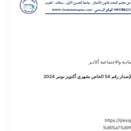
صادية والاجتماعية أكادير
كتوبر نونبر 2024
https://ij
%d8%a7%d9