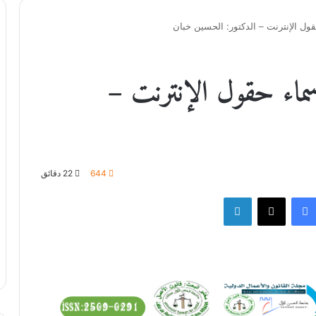
ول الإنترنت – الدكتور: الحسين خبان
أسماء حقول الإنترنت –
644
22 دقائق
فيسبوك
‫X
لينكدإن