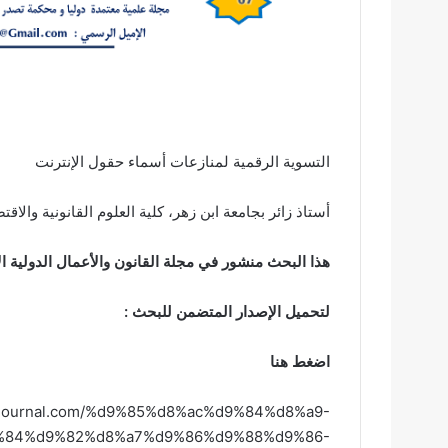
التسوية الرقمية لمنازعات أسماء حقول الإنترنت
أستاذ زائر بجامعة ابن زهر، كلية العلوم القانونية والاقت
هذا البحث منشور في مجلة القانون والأعمال الدولية الإصدار رقم 54 الخاص بشهري أ
لتحميل الإصدار المتضمن للبحث :
اضغط هنا
lessjournal.com/%d9%85%d8%ac%d9%84%d8%a9-
%84%d9%82%d8%a7%d9%86%d9%88%d9%86-