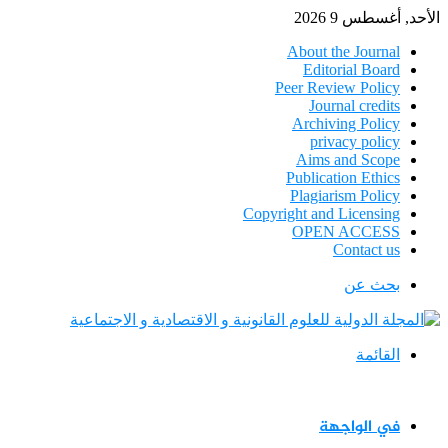
الأحد, أغسطس 9 2026
About the Journal
Editorial Board
Peer Review Policy
Journal credits
Archiving Policy
privacy policy
Aims and Scope
Publication Ethics
Plagiarism Policy
Copyright and Licensing
OPEN ACCESS
Contact us
بحث عن
القائمة
في الواجهة