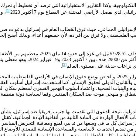
لتكنولوجية، وكذا التقارير الاستخباراتية التي ترصد أي تخطيط أو تحر
[1]
 يفصل الأراضي المحتلة عن القطاع يوم 7 أكتوبر 2023
ي الإسرائيلي الجماعي، حيث غرق الخطاب العام في إسرائيل بدعوات صر
الفلسطيني ولا فرق بين أفراده، لأن جميعهم أعداء، وبذلك أصبح إلحا
 والنساء
للبقاء على قيد الحياة. وفقا للقوات 
[5]
ي نزاعات حديثة على مستوى العالم
.
وفقا لتقرير مكتب مفوضية الأمم المتحدة في فلسطين الصادر في فبراير 2025، والخاص بوضع حقوق 
اني والقانون الدولي لحقوق الإنسان، كما استخدمت إسرائيل أسلوب ال
ياه والبنيات الصحية، واعتماد أسلوب التهجير القسري لمعظم سكان ا
نطاق أو منهجي موجه ضد السكان المدنيين وفقا لسياسة دولة منظمة، و
لدولية، نتيجة الدعوى التي تقدمت بها جنوب إفريقيا ضد إسرائيل، بشأن ا
ب الأفعال الواردة في المادة الثانية من اتفاقية الإبادة الجماعية، كقتل
ذ إسرائيل كل ما في وسعها من تدابير، لمنع ومعاقبة التحريض المباشر و
ن من تقديم الخدمات الأساسية والمساعدة الإنسانية للتصدي للأوضاع ا
اءات ارتكاب الأفعال الواردة في المادة الثانية والمادة الثالثة من اتفا