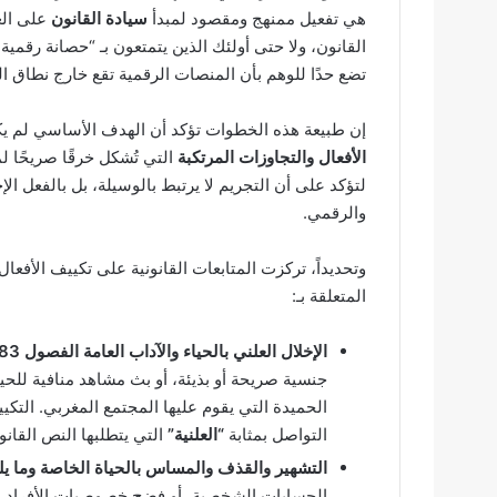
هي تفعيل ممنهج ومقصود لمبدأ
سيادة القانون
على العا
القانون، ولا حتى أولئك الذين يتمتعون بـ “حصانة رقمية” 
تضع حدًا للوهم بأن المنصات الرقمية تقع خارج نطاق الول
إن طبيعة هذه الخطوات تؤكد أن الهدف الأساسي لم ي
الأفعال والتجاوزات المرتكبة
التي تُشكل خرقًا صريحًا 
لتؤكد على أن التجريم لا يرتبط بالوسيلة، بل بالفعل ال
والرقمي.
وتحديداً، تركزت المتابعات القانونية على تكييف الأفعا
المتعلقة بـ:
الإخلال العلني بالحياء والآداب العامة الفصول 483) و 490 وما يليه(:
جنسية صريحة أو بذيئة، أو بث مشاهد منافية للحيا
الحميدة التي يقوم عليها المجتمع المغربي. التك
التواصل بمثابة
“العلنية”
التي يتطلبها النص القانو
التشهير والقذف والمساس بالحياة الخاصة وما يلي
الحسابات الشخصية، أو فضح خصوصيات الأفراد بدو