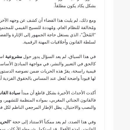
بشكل يكاد يكون مطلقاً.
ومع ذلك، لم يلبث هذا الفضاء أن كشف عن وجهه الآخر،
ومُخالفة للنظام العام، ومُهددة للنسيج القيمي للمجتمع.
“المُخلّ”، الذي يستغل حاجة الجمهور إلى الإثارة والف
لسلطة القانون وأخلاقيات المهنة الرقمية.
في هذا السياق، لم يعد السؤال يدور حول
مشروعية
است
كالحق في التعبير والنشر، في مواجهة المبادئ الأساسي
قيمية راسخة، يقرّ هذه الحريات ضمن نصوصه الدستورية 
لها قيوداً واضحة تُفعل عند المساس بالحقوق الفردية أو
أكدت الأحداث الأخيرة بشكل قاطع أن مبدأ
سيادة القان
فالقانون الجنائي المغربي، بمواده المنظمة للتشهير، و
والنصب والاحتيال، يظل الإطار المرجعي الناظم لكل فع
وفي هذا الصدد، لم يعد ممكناً الاستناد إلى حجة
“الحري
القانوني لهذه الأفعال قد استكمل شروطه الأركان، سواء 