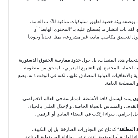
 بوصفه بيئة خصبة لظهور سلوكيات منافية للآداب العامة،
 لقد بات انتشار ما يُصطلح عليه بـ “المحتوى الهابط” أو
ضول لتحقيق مكاسب مادية غير مشروعة، يمثل تحدياً وجودياً
خدام هذه المنصات، بل حول
حدود ممارسة الحقوق الدستورية
ة لحماية المجتمع. إن التشريع المغربي، المنبثق من منظومة
والاتفاقيات الدولية المصادق عليها، لكنه في الوقت ذاته، يضع
 المصلحة العامة.
ون
يمتد ليشمل كافة الأنشطة الممارسة في العالم الافتراضي.
القذف، والمساس بالحياة الخاصة، والإخلال العلني بالحياء،
ل إجرامي، سواء ارتُكب في الفضاء المادي أو الرقمي.
ة المطلقة”
كدفاع عن التجاوزات الصارخة. بل إن التكييف
المادية أو المعنوية، لتندرج تحت طائلة المسؤولية الجنائية