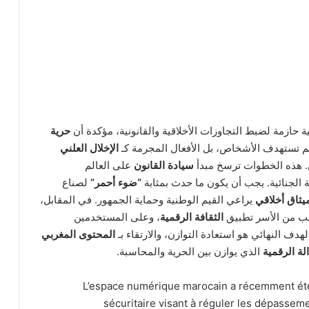
 حازمة لضبط التجاوزات الأخلاقية والقانونية، مؤكدة أن
حرية
لم تستهدف الأشخاص، بل الأفعال المجرمة كـ
الإخلال العلني
. هذه الخطوات ترسخ مبدأ
سيادة القانون
على العالم
الجنائية. يجب أن يكون ما حدث بمثابة
“ضوء أحمر”
لصناع
يثاق أخلاقي
يراعي القيم الوطنية وحماية الجمهور. في المقابل،
لب من الأسر تطبيق
الثقافة الرقمية
، وعلى المستخدمين
دف النهائي هو استعادة التوازن، والارتقاء بـ
المحتوى المغربي
الة الرقمية
الذي يوازن بين الحرية والمحاسبة.
L’espace numérique marocain a récemment été 
sécuritaire visant à réguler les dépassem