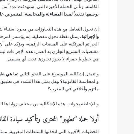
الكاملة. وتأتي الحملة الأخيرة التي استهدفت عدداً من ص
بوصفها تفعيلاً لمبدأ
المساءلة والمحاسبة
المنصوص عليه
إن تحول التعامل مع هذه التجاوزات من مجرد استياء ش
والإجرائية
، يمثل نقطة تحول مفصلية. إنه يؤسس لمرحلة 
الجرائم المرتكبة على المنصات الرقمية، ويؤكد على أن 
مقتضيات التشريع الجاري به العمل. هذه الإجراءات ليست
هي خطوط حمراء لا يجوز تجاوزها تحت أي مسمى.
و تتمثل إشكالية الموضوع على النحو الثالي :
ما هي طبي
والمحاسبة القانونية؟ وهل يمثل هذا التشدد في تطبيق 
ملتزم وأخلاقي في المغرب؟
و للإحاطة بجوانب هذه الإشكالية من مختلف زوايا ها النظ
أولا حملة “تطهير” المحتوى وتأكيد سيادة القانو
الخطوات الأخيرة التي اتخذتها السلطات المغربية، ممثلة