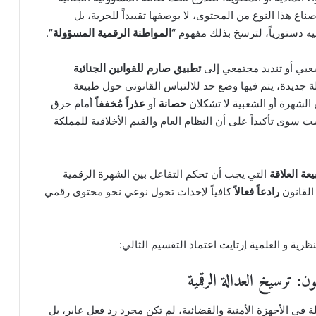
ناع هذا النوع من المحتوى، لا بوصفها تقييداً للحرية، بل
 دستورياً، لترسخ بذلك مفهوم
“المواطنة الرقمية المسؤولة”
.
عبي أو تنديد مجتمعي إلى
تطبيق صارم للقوانين الجنائية
جديدة، يتم فيها وضع حد للالتباس القانوني حول طبيعة
الشهرة أو الشعبية لا تشكلان
حصانة
أو
عذراً مُخففاً
أمام خرق
 سوى تأكيداً على أن النظام العام والقيم الأخلاقية للمملكة
عة العلاقة
التي يجب أن تحكم التفاعل بين الشهرة الرقمية
القانون
رادعاً فعالاً
كافياً لإحداث تحول نوعي نحو محتوى رقمي
رية و العلمية إرتايت اعتماد التقسيم الثالي:
ن: ترسيخ العدالة الرقمية
 في الأجهزة الأمنية والقضائية، لم تكن مجرد رد فعل عابر، بل