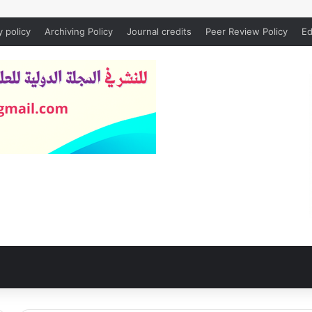
y policy
Archiving Policy
Journal credits
Peer Review Policy
Ed