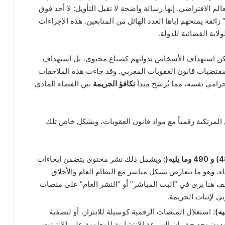
لم الافتراضي. إنها رسالة واضحة لا تقبل التأويل: لا أحد فوق
زائفة يمنحهم إياها العدد الهائل من المتابعين. هذه الإجراءات
اية القضائية للدولة.
كن استهداف الأشخاص بذواتهم كصناع محتوى، بل استهداف
لمقتضيات قانون العقوبات المغربي. وقد جاءت هذه الملاحقات
إجرامي نفسه، مما يُرسخ مبدأ
تكافؤ الجريمة
بين الفضاء المادي
ل المرتكبة رقمياً مع مواد قانون العقوبات، وبشكل خاص تلك
ويشمل ذلك نشر محتوى يتضمن إيحاءات
ء، وهو ما يتعارض بشكل مباشر مع النظام العام والأخلاق
ييف هنا يرى في “البث المباشر” أو “النشر العام” على منصات
ني لإثبات الجريمة.
ه):
استغلال المنصات الرقمية كوسيلة للابتزاز، أو لتصفية
ن وجه حق. إن السرعة الانتشارية للمعلومة على الإنترنت