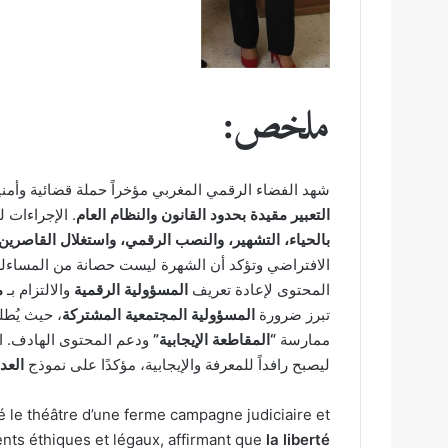
ملخص:
شهد الفضاء الرقمي المغربي مؤخراً حملة قضائية وأمنية
التعبير مقيدة بحدود القانون والنظام العام
. الإجراءات 
بالحياء، التشهير، والنصب الرقمي، واستغلال القاصرين
الافتراضي وتؤكد أن الشهرة ليست حصانة من المساءلة 
المحتوى لإعادة تعريف
المسؤولية الرقمية
والالتزام بـ
م
تبرز ضرورة
المسؤولية المجتمعية المشتركة
، حيث يُط
ممارسة
“المقاطعة الإيجابية”
ودعم المحتوى الهادف. اله
ليصبح رافداً للمعرفة والإيجابية، مؤكدًا على نموذج
العد
le théâtre d’une ferme campagne judiciaire et
ents éthiques et légaux, affirmant que
la liberté