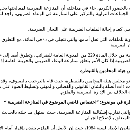
الحضور الكريم، جاء في مداخلته أن المنازعة الضريبية لمعالجتها يجب ا
ي كعدم إحالة الملفات الضريبية على اللجان الضريبية.
كما سلط الضوء على سؤال فعالية اللجان الضريبية، س
 الضريبية.
وتم التطرق أيضا في مداخلته إلى إشكالية الإثبات في المنازعة الضريبية من خلال الماد
بية إذا كان الأمر يتعلق بمنازعة الوعاء الضريبي والخزينة العامة إذا 
س هيئة المحامين بالقنيطرة
عضو مجلس هيئة المحامين بالقنيطرة، حيث قام بالترحيب بالضيوف، وقد أك
ت ذات الصلة بالشأن القانوني والقضائي والمهني وتسليط الضوء على م
الخلاف بين الإدارة الضريبية والملزم.
لقنيطرة في موضوع: “اختصاص قاضي الموضوع في المنازعة الضريبية “
التي تقارب إشكالية المنازعة الضريبية، حيث استهل مداخلته بالحديث ع
م بإقرار أمام الإدارة الضريبية.