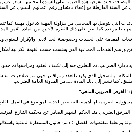
ة المضافة، حيث تفرض هذه الضريبة على السادة المحامين بسعر عشرين
ما تنص على ذلك الفقرة الأخيرة من المادة 41من المدونة العامة للضرائب.
فعات المقدمة على الحساب وخصوصية الحد الأدنى والإقرار السنوي 
لسكن ورسم الخدمات الجماعية الذي يحتسب حسب القيمة الكرائية لمكان
 بإدارة الضرائب، تم التطرق فيه إلى تكييف العقود ومراقبتها ثم حدود
المكلف بالتسجيل الذي يكيف العقد ومراقبتها فهي من صلاحيات مفتش 
المادة 133من المدونة العامة للضرائب.
ع: “الفرض الضريبي الملغى”
ؤولية الضريبية لها أهمية بالغة نظرا لجدية الموضوع في العمل القانو
شهير الصادر عن محكمة التنازع الفرنسية في 08فبراير 1873الذي يعد هو تاريخ نشأة معيار المرف
 المدنية وإشكالية إدخال الوكيل القضائي للمملكة.