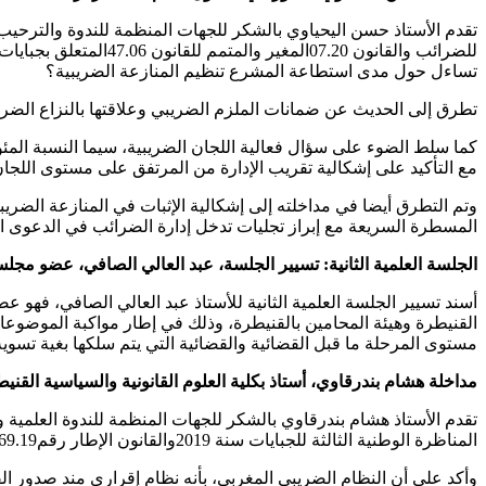
تقدم الأستاذ حسن اليحياوي بالشكر للجهات المنظمة للندوة والترحيب ب
تساءل حول مدى استطاعة المشرع تنظيم المنازعة الضريبية؟
تطرق إلى الحديث عن ضمانات الملزم الضريبي وعلاقتها بالنزاع الضريب
مع التأكيد على إشكالية تقريب الإدارة من المرتفق على مستوى اللجان
المسطرة السريعة مع إبراز تجليات تدخل إدارة الضرائب في الدعوى الضري
الجلسة العلمية الثانية: تسيير الجلسة، عبد العالي الصافي، عضو مجل
أسند تسيير الجلسة العلمية الثانية للأستاذ عبد العالي الصافي، فهو 
القنيطرة وهيئة المحامين بالقنيطرة، وذلك في إطار مواكبة الموضوعا
مستوى المرحلة ما قبل القضائية والقضائية التي يتم سلكها بغية تسوية 
مداخلة هشام بندرقاوي، أستاذ بكلية العلوم القانونية والسياسية ا
تقدم الأستاذ هشام بندرقاوي بالشكر للجهات المنظمة للندوة العلمية و
المناظرة الوطنية الثالثة للجبايات سنة 2019والقانون الإطار رقم69.19المتعلق بالإصلاح الجبائي.
وأكد على أن النظام الضريبي المغربي، بأنه نظام إقراري مند صدور القانون الإطار لسنة 1984، حيث إن الأصل أن الملزم يتقد