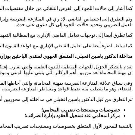
كما أشار إلى حالات اللجوء إلى الفرض التلقائي من خلال مقتضيات المادة 228من المدونة العامة للضرائب في حالة رفض المراقبة وفي حالة فحص ا
وتم التطرق إلى اختصاص القاضي الإداري في المنازعة الضريبية وإبراز 
العمل الضريبي وتحديد حالات اللجوء إلى كل دعوى على حدة.
كما تطرق أيضا إلى توجهات تعامل القاضي الإداري مع المطالبة التمهيدي
كما سلط الضوء أيضا على تعامل القاضي الإداري مع قواعد القانون الضريبي، سيما التبليغ في الوعاء الضري
مداخلة الدكتور ياسين افحيلي، المنسق الجهوي لمنتدى الباحثين بوزارة 
تقدم بالشكر الجزيل للجهات المنظمة للندوة العلمية والتي تقارب إشك
إن مهنة المحاماة تعد من بين أهم الركائز التي ينبني عليها الوعي وموقعها أ
القضاء، وهو ما يتطلب منه ضبط قواعد ومساطر المنازعة الضريبية، ك
تم التطرق من قبل الدكتور ياسين افخيلي في مداخلته إلى محوريين أ
خصوصيات ومستجدات تضريب المحامي؛
مركز المحامي عند تسجيل العقود بإدارة الضرائب؛
بالنسبة للمحور الأول المتعلق بخصوصيات ومستجدات تضريب المحامي،