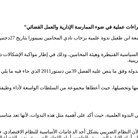
راءات عملية في ضوء الممارسة الإدارية والعمل القضائي”
يل ندوة علمية برحاب نادي المحامين بميموزا بتاريخ 27دجنبر2024في موضوع
والسياسية القنيطرة وهيئة المحامين، وذلك في إطار مواكبة الإشكالات 
بية.
فصل 39من دستور2011 الذي جاء فيه ما يلي “
رضها وتحصيلها، حيث أعطاها مجموعة من السلطات الواسعة لأداء وظيفت
الندوة العلمية، حيث أكد على أهمية مثل هذه الندوات، لأنها تعد منا
ن النظام الضريبي يشكل أحد الدعامات الأساسية للنظام الاقتصادي. فال
ظلم أمام الإدارة الضريبية والطعون أمام اللجان الضريبية، ودور القضا