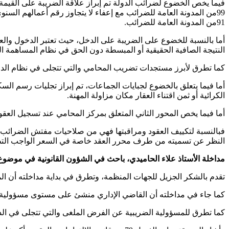
فيما يخص الخضوع لضرائب الدولة تم إبراز علاقة الضريبة على القيم
91من المدونة العامة للضرائب.
النتيجة الصافية الحقيقية أو المبسطة دون الحق في نظام المساهمة المهنية الموحدة ك
كما تطرق لأبرز مستجدات تضريب المحامي والتي تتجلى في نظام الد
أما فيما يتعلق بالخضوع لجبايات الجماعات، تم إبراز تجليات رسم ا
الكرائية أو ثمن اقتناء العقار مكان مزاولة المهنة.
أما فيما يخص المحور الثاني المتعلق بمركز المحامي عند تسجيل العقود
فبالنسبة لتكييف العقود ومراقبتها فهي من صلاحيات مفتش الضرائب 
النظر عن تسميته من طرف محرر العقد خاصة في السعر الواجب التطبيق، كما تشير إلى ذلك 
مداخلة الأستاذ علاء الحاميدي، باحث في الشؤون القانونية في موضو
تقدم بالشكر الجزيل للجهات المنظمة، وتطرق في بداية مداخلته أن المس
كما جاء في مداخلته أن القاضي الإداري منشئ على مستوى مسؤولية المرفق الضريبي مند الحكم ال
كما تطرق للمسؤولية الضريبية عن الفرض الملغى والتي تتجلى في الدولة وربطها بمقتضيات الفصل 515من قانون المسطرة