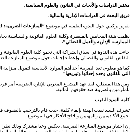
مختبر الدراسات والأبحاث في القانون والعلوم السياسية.
فريق البحث في الدراسات الإدارية والمالية.
تقرير تركيبي حول الندوة العلمية في موضوع
“المنازعات الضريبية: ق
نظمت هيئة المحامين بالقنيطرة وكلية العلوم القانونية والسياسية بجامعة ابن طف
الممارسة الإدارية والعمل القضائي”.
جاءت هذه الندوة في سياق الشراكة التي تجمع كلية العلوم القانونية 
النقاش القانوني والقضائي وإعطاء إجابات حول موضوع المنازعة الضري
كما هو معلوم، تعد الضريبة أحد أهم الموارد الأساسية لتمويل ميزانية الدولة وفق ما ينص عليه ال
التي للقانون وحده إحداثها وتوزيعها”
ومن هذا المنطلق، لقد عهد المشرع المغربي للإدارة الضريبية أمر ف
للملزمين بالضريبة ضد حقوقهم المالية.
كلمة السيد النقيب
تشرف السيد نقيب الهيئة بإلقاء كلمة، حيث قام بالترحيب بالضيوف في 
تجمع الأكاديميين والمهنيين وتلاقح الأفكار في الموضوع.
إن اختيار موضوع المنازعة الضريبية، يعكس وعيا مشتركا وذلك نظرا لأ
الإدارية) ففي هذه المرحلة تكون المنازعة الضريبية من خلال آلية الت