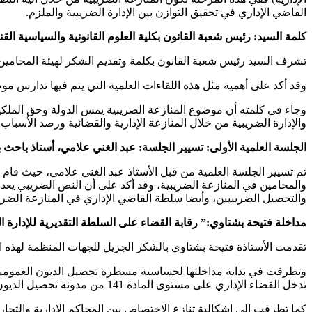
القاضي الإداري في تحقيق التوازن بين الإدارة الضريبية والملزم.
كلمة السيد: رئيس شعبة القانون بكلية العلوم القانونية والسياسية الق
تشرف السيد رئيس شعبة القانون بكلمة وتقديم الشكر لهيئة المحامين 
وقد أكد على أهمية مثل هذه اللقاءات العلمية التي يتم فيها تدارس مو
وجاء في كلمته أن موضوع المنازعة الضريبية يمس الدولة وحق الملكية 
والإدارة الضريبية من خلال المنازعة الإدارية والقضائية ورصد الأسباب 
الجلسة العلمية الأولى: تسيير الجلسة: عبد الغني علامي، أستاذ باحث بك
تم تسيير الجلسة العلمية من قبل الأستاذ عبد الغني علامي، حيث قام بت
والمحامين في المنازعة الضريبية، وقد أكد على أن النص الضريبي يعد
والتحصيل الضريبيين، وأيضا سلطة القاضي الإداري في المنازعة الضريب
مداخلة فتيحة بشتاوي:” رقابة القضاء على السلطة التقديرية للإدارة ا
تقدمت الأستاذة فتيحة بشتاوي بالشكر الجزيل للجهات المنظمة لهذه الن
وتطرقت في بداية مداخلتها لحساسية مسطرة تحصيل الديون العمومي
تدخل القضاء الإداري على مستوى المادة 141 من مدونة تحصيل الديون العمومية.
كما تطرقت إلى إشكالية تنازع الاختصاص بين المحاكم الإدارية والت