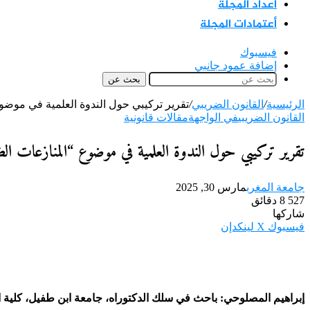
اعداد المجلة
أعتمادات المجلة
فيسبوك
إضافة عمود جانبي
بحث عن
الرئيسية
/
القانون الضريبي
/
تقرير تركيبي حول الندوة العلمية في موضو
القانون الضريبي
في الواجهة
مقالات قانونية
تقرير تركيبي حول الندوة العلمية في موضوع “المنازعات ال
جامعة المغرب
مارس 30, 2025
527
8 دقائق
شاركها
فيسبوك
‫X
لينكدإن
إبراهيم المصلوحي: باحث في سلك الدكتوراه، جامعة ابن طفيل، كلية الع