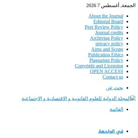
الجمعة, أغسطس 7 2026
About the Journal
Editorial Board
Peer Review Policy
Journal credits
Archiving Policy
privacy policy
Aims and Scope
Publication Ethics
Plagiarism Policy
Copyright and Licensing
OPEN ACCESS
Contact us
بحث عن
القائمة
في الواجهة