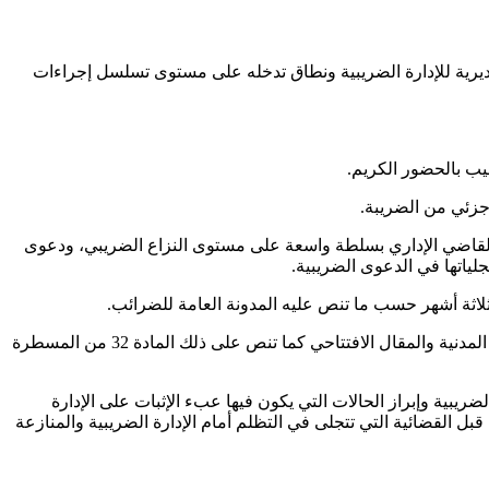
يرية للإدارة الضريبية ونطاق تدخله على مستوى تسلسل إجراءات
حيب بالحضور الكريم.
جزئي من الضريبة.
 القاضي الإداري بسلطة واسعة على مستوى النزاع الضريبي، ودعوى
جلياتها في الدعوى الضريبية.
لاثة أشهر حسب ما تنص عليه المدونة العامة للضرائب.
كما تطرق أيضا إلى مساطر اللجوء إلى الدعوى الضريبية، سيما الأهلية والصفة والمصلحة وفقا للمقتضيات المادة الأولى من قانون المسطرة المدنية والمقال الافتتاحي كما تنص على ذلك المادة 32 من المسطرة
ضريبية وإبراز الحالات التي يكون فيها عبء الإثبات على الإدارة
ل القضائية التي تتجلى في التظلم أمام الإدارة الضريبية والمنازعة