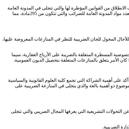
لانطلاق من القوانين المؤطرة لها والتي تتجلى في المدونة العامة
للضرائب والقانون 07.20المغير والمتمم للقانون 47.06المتعلق بجبايات الجماعات الترابية والتركيز على المنازعة في الوعاء الضريبي، راجع لتعدد مواد المدونة العامة للضرائب والتي تتكون من 295مادة، مما
يما النسبة المئوية للملفات التي تحل أمامها والتي تتجلى في 75في المائة، مع التطرق للآجال المخول للجان الضريبية للنظر في المنازعات المعروضة عليها،
ة 229 من المدونة العامة للضرائب، وتطرق أيضا إلى خصوصية المسطرة المتعلقة بالضريبة على الأرباح العقارية، سيما
كان الأمر يتعلق بالمنازعات المتعلقة بتحصيل الديون العمومية.
د على أهمية الشراكة التي تجمع كلية العلوم القانونية والسياسية
وضوع ذو أهمية بالغة والذي يتجلى في المنازعة الضريبية على
ن التحولات التشريعية التي يعرفها المجال الضريبي والتي تتجلى