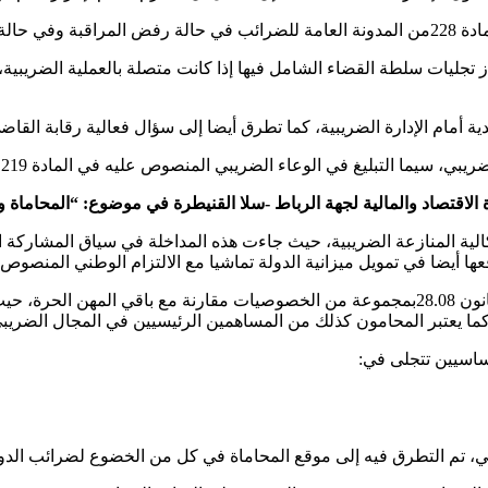
لمحاسبة.
تجليات سلطة القضاء الشامل فيها إذا كانت متصلة بالعملية الضريبية، و
ة أمام الإدارة الضريبية، كما تطرق أيضا إلى سؤال فعالية رقابة القاض
بي المنصوص عليه في المادة 219من المدونة العامة للضرائب وإبراز التدخل الإيجابي على هذا المستوى.
الاقتصاد والمالية لجهة الرباط -سلا القنيطرة في موضوع: “المحاماة وا
الية المنازعة الضريبية، حيث جاءت هذه المداخلة في سياق المشاركة ال
يضا في تمويل ميزانية الدولة تماشيا مع الالتزام الوطني المنصوص عليه في الفص
وفي سياق علاقة المنازعة الضريبية بمهنة المحاماة، والتي أحاطها القانون 28.08بمجموعة من ال
ما يعتبر المحامون كذلك من المساهمين الرئيسيين في المجال الضريبي
ساسيين تتجلى في:
 تم التطرق فيه إلى موقع المحاماة في كل من الخضوع لضرائب الدولة