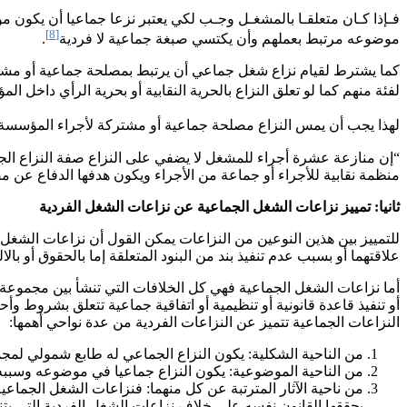
فـإذا كـان متعلقـا بالمشغـل وجـب لكي يعتبر نزعا جماعيا أن يكون مو
[8]
موضوعه مرتبط بعملهم وأن يكتسي صبغة جماعية لا فردية
.
كما يشترط لقيام نزاع شغل جماعي أن يرتبط بمصلحة جماعية أو مشتركة 
لفئة منهم كما لو تعلق النزاع بالحرية النقابية أو بحرية الرأي داخل الم
لهذا يجب أن يمس النزاع مصلحة جماعية أو مشتركة لأجراء المؤسسة أو لفئة منه
منظمة نقابية للأجراء أو جماعة من الأجراء ويكون هدفها الدفاع عن مصا
ثانيا: تمييز نزاعات الشغل الجماعية عن نزاعات الشغل الفردية
للتمييز بين هذين النوعين من النزاعات يمكن القول أن نزاعات الشغل ا
علاقتهما أو بسبب عدم تنفيذ بند من البنود المتعلقة إما بالحقوق أو ب
أما نزاعات الشغل الجماعية فهي كل الخلافات التي تنشأ بين مجموعة 
أو تنفيذ قاعدة قانونية أو تنظيمية أو اتفاقية جماعية تتعلق بشروط وأ
النزاعات الجماعية تتميز عن النزاعات الفردية من عدة نواحي أهمها:
من الناحية الشكلية: يكون النزاع الجماعي له طابع شمولي لمجم
من الناحية الموضوعية: يكون النزاع جماعيا في موضوعه وسببه
من ناحية الآثار المترتبة عن كل منهما: فنزاعات الشغل الجماعي
يحققها القانون نفسه على خلاف نزاعات الشغل الفردية التي يتن