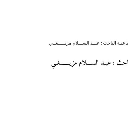
يـة الباحث : عبــد الســـلام مزيـــــغــي
حث : عبــد الســـلام مزيـــــغــي