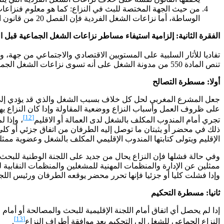
الوساطة، أما نزاعات الشغل الفردية فإن الفصل 20 من قانون المسطرة المدنية حدد اختصاص المحكمة الابتدائية بالنظر في النزاعات الفردية دون أن يشير إلى اختصاصها بالنظر في النزاعات الجماعية.
الفقرة الثانية: إلزامية استيفاء مساطر نزاعات الشغل الجماعية قبل ا
تفاديا للأثار السلبية على المستويين الاقتصادي والاجتماعي من جهة، 
تنص المادة 550 من مدونة الشغل على أنه تسوى نزاعات الشغل الجماعية وفق مسطرة التصالح والتحكيم المنصوص عليها في هذا الشأن.
أولا: مسطرة التصالح
جعل المشرع المغربي لحل كل خلاف بسبب الشغل والذي قد يؤدي إلى ن
على ظروف العمل وأسباب النزاع ووضعية المقاولة وإدا كان النزاع يهم
[12]
تجري أمام المندوب المكلف بالشغل لدى العمالة أو الاقليم
، وإذا 
ذلك في محضر أو يثبتان ما توصل إليه الطرفان من اتفاق جزئي أو كلي أو
الإقليم ويتولى كتابتها المندوب الإقليمي المكلف بالشغل وعضوية ممثلين
وفي حالة فشلها فإن النزاع يحال من جديد على اللجنة الوطنية للبحث
ممثلين عن الإدارة والمنظمات المهنية للمشغلين والمنظمات النقابية لل
وإدا فشلت كليا أو جزئيا فإنها تحرر محضر يوقعه الطرفان ورئيس الل
ثانيا: مسطرة التحكيم
إدا لم يحصل أي اتفاق أمام اللجنة الإقليمية للبحث والمصالحة أو أما
[13]
النزاع الجماعي للشغل إلى التحكيم بعد موافقة أطراف النزاع
.