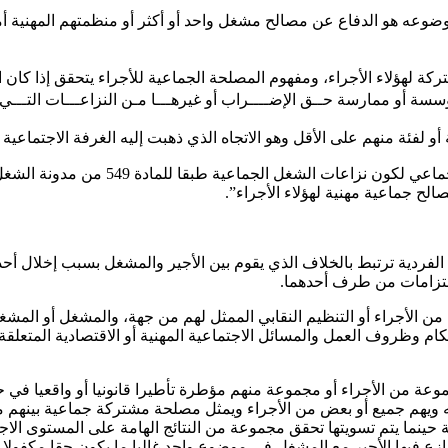
ضوعه هو الدفاع عن مصالح مشغل واحد أو أكثر أو منظمتهم المهنية أما أ
لهؤلاء الأجراء، ومفهوم المصلحة الجماعية للأجراء يتحقق إذا كان الن
ؤسسة أو ممارسة حــق الإضــــراب أو غيرهـــا مـن النزاعـــات التـــي ت
م على الأقل وهو الاتجاه الذي ذهبت إليه الغرفة الاجتماعية بمحكمة النقض في 
“إن منازعة عشرة أجراء للمشغل لا يضفي ع
لح جماعية مهنية لهؤلاء الأجراء”.
لفردية ترتبط بالخلاف الذي يقوم بين الأجير والمشغل بسبب إخلال أحده
الالتزامات من طرف أحدهما.
من الأجراء أو التنظيم النقابي الممثل لهم من جهة، والمشغل أو المشغ
حكام وظروف العمل والمسائل الاجتماعية المهنية أو الاقتصادية المتعلق
وعة من الأجراء أو مجموعة منهم مؤطرة تأطيرا قانونيا أو واقعيا في ح
 ويهم جميع أو بعض من الأجراء ويمثل مصلحة مشتركة جماعية بينهم 
ة حينما يتم تسويتها تحقق مجموعة من النتائج الهامة على المستوى الاج
ازع فيها الأجير مع المشغل في موضوع واحد غالبا ما يكون حقا مكفولا 