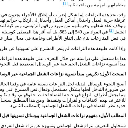
[1]
منظماتهم المهنية من ناحية ثانية
.
وقد تتخذ هذه النزاعات إما شكل إضراب أو إغلاق فالأجراء يجدون في ا
عرقلة حرية العمل واحتلال أماكن العمل وأحيانا إلى ارتكاب جرائم ت
وتوقف عقد شغلهم وحرمانهم من مورد رزقهم الرئيسي، ومواكبة للتطو
[2]
الشغل
في المواد من 549 إلى 583، بل أنه أقر
في فض المنازعات بناء على اتفاق الأطراف وخاصة في مجال منازاعا
وإذا كانت طبيعة هذه النزاعات لم ينص المشرع على تسويتها عن طريق 
هذا ما سنعمل على دراسته من خلال التعرف على طبيعة هذه النزاعات
مبدأ تسوية نزاعات الشغل الجماعية عبر الوسائل المعتمدة قبل اللج
المبحث الأول: تكريس مبدأ تسوية نزاعات الشغل الجماعية عبر الوسائل
أصبح اللجوء للوسائل البديلة لحل النزاعات بصفة عامة في وقتنا الحا
من ضرورة التدخل لحلها بشكل مستعجل وفعال نص المشرع على وسائل رئ
مما يجعل أطراف النزاع في حاجة للقضاء لحفـظ حقوقهـم، وقـد تكـون 
للاعتراف بهذه الاتفاقات والقرارات وتنفيذها. ومن هذا المنطلق سنحـا
حدود نظر القضاء في نزاعات الشغل الجماعية (المطلب الثاني).
المطلب الأول: مفهوم نزاعات الشغل الجماعية ووسائل تسويتها قبل ال
سنحاول التعريف بنزاع شغل الجماعي وتمييزه عن نزاع شغل الفردي في ا