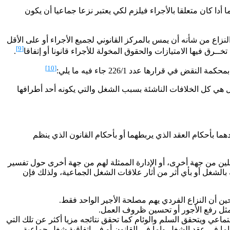
دا كان متعلقا بالأجراء فيلزم لكي يعتبر نزعا جماعيا أن يكون
زاع من شأنه أن يمس بالمركز القانوني لجميع الأجراء أو على الأقل
[9]
خــرق فيها الامتيازات والحقوق المخولة للأجراء قانونا أو إتفاقا
.
[10]
قرارها عدد 226/1 جاء فيه ما يلي:
لى النزاع صفة النزاع الجماعي لكون نزاعات الشغل الجماعية طبقا للمادة 549 من مدونة الشغل هي كل الخلافات الناشئة بسبب الشغل والتي يكونه أحد أطرافها
ما بأحكام العقد الذي يربطهما أو بأحكام القانون الذي ينظم
لين من جهة أخرى، أو الإدارة الممثلة لهم من جهة أخرى حول تفسير
ة بالشغل أو بأي أثر من أثار علاقات الشغل الجماعية، ولذلك فإن
ين أن النزاع الفردي يهم مصلحة الأجير الواحد فقط.
مثل رفع الأجور أو تحسين ظروف العمل.
تماعي ويتحقق السلم والوئام كما تحقق نتائجه مزيا أكثر عن تلك التي
إما في عقد الشغل وإما في القانون أو في اتفاقية شغل جماعية.