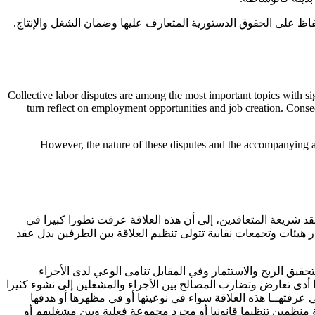
فاظ على الحقوق الدستورية المتعارف عليها وضمان الشغل والإنتاج.
Collective labor disputes are among the most important topics with s
turn reflect on employment opportunities and job creation. Conseq
However, the nature of these disputes and the accompanying anx
 شريعة المتعاقدين، إلى أن هذه العلاقة عرفت تطورا كبيرا في
 هيئات وتجمعات نقابية تتولى تنظيم العلاقة بين الطرفين بدل عقد
 الربح والاستثمار وفي المقابل تنامى الوعي لدى الأجراء
دى تعارض وتضارب المصالح بين الأجراء والمشغلين إلى نشوء كثيرا
ـي عرفتهــا هذه العلاقة سواء في نوعيتها أو في مظهرها أو هدفها
نظمين تنظيما قانونيا أو مجرد مجموعة فعلية وبين مشغليهم أو