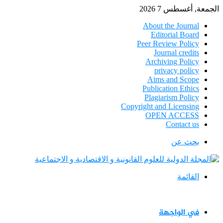
الجمعة, أغسطس 7 2026
About the Journal
Editorial Board
Peer Review Policy
Journal credits
Archiving Policy
privacy policy
Aims and Scope
Publication Ethics
Plagiarism Policy
Copyright and Licensing
OPEN ACCESS
Contact us
بحث عن
القائمة
في الواجهة