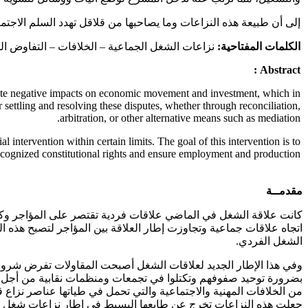
إلى أن طبيعة هذه النزاعات وما يصاحبها من قلاقل تهدد السلم الاجت
الكلمات المفتاحية:
نزاعات الشغل الجماعية – الخلافات – التفاوض الج
Abstract :
create negative impacts on economic movement and investment, which in
settling and resolving these disputes, whether through reconciliation,
arbitration, or other alternative means such as mediation.
ntervention within certain limits. The goal of this intervention is to
ecognized constitutional rights and ensure employment and production.
مقدمــة
كانت علاقة الشغل في الماضي علاقات فردية تقتصر على المؤاجر وكل 
اتجاه علاقات جماعية وتجاوزت إطار العلاقة بين المؤاجر لتصبح هذه ا
الشغل الفردي.
وفي هذا الإطار الجديد لعلاقات الشغل أصبحت المقاولات تفرض شروط
بضرورة توحيد صفوفهم وتكتلوا في تجمعات ومنظمات نقابية من أجل ت
من الخلافات المهنية والاجتماعية والتي تحمل في طياتها عناصر نزاع قاب
جعلت هذه النزاعات تخرج عن طابعها البسيط في إطار نزاعات شغل فرد