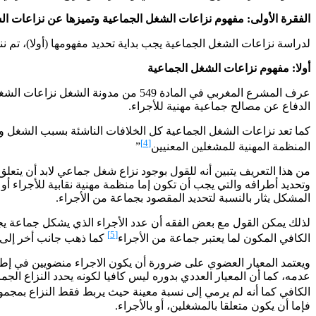
الفقرة الأولى: مفهوم نزاعات الشغل الجماعية وتميزها عن نزاعات ال
لدراسة نزاعات الشغل الجماعية يجب بداية تحديد مفهومها (أولا)، تم ننت
أولا: مفهوم نزاعات الشغل الجماعية
عرف المشرع المغربي في المادة 549 من
الدفاع عن مصالح جماعية مهنية للأجراء.
كما تعد نزاعات الشغل الجماعية كل الخلافات الناشئة بسبب الشغل و
[4]
المنظمة المهنية للمشغلين المعنيين
”
من هذا التعريف يتبين أنه للقول بوجود نزاع شغل جماعي لابد أن ي
وتحديد أطرافه والتي يجب أن تكون إما منظمة مهنية نقابية للأجراء أ
المشكل يثار بالنسبة لتحديد المقصود بجماعة من الأجراء.
لذلك يمكن القول مع بعض الفقه أن عدد الأجراء الذي يشكل جماعة 
[5]
الكافي المكون لما يعتبر جماعة من الأجراء
كما ذهب جانب أخر إلى ا
ويعتمد المعيار العضوي على ضرورة أن يكون الاجراء منضويين في إطار نق
عدمه، كما أن المعيار العددي بدوره ليس كافيا لكونه يحدد النزاع الج
الكافي كما أنه لم يرمي إلى نسبة معينة حيث يربط فقط النزاع بمجم
فإما أن يكون متعلقا بالمشغلين، أو بالأجراء.