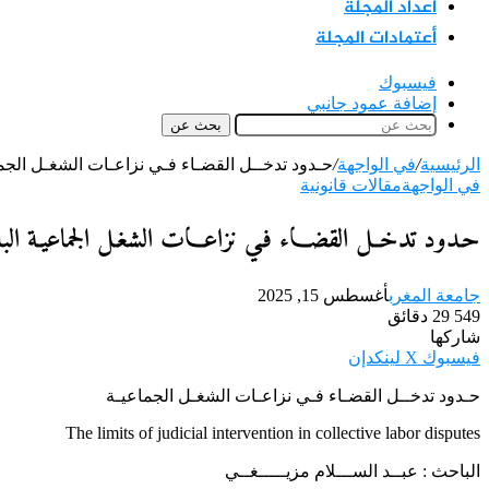
اعداد المجلة
أعتمادات المجلة
فيسبوك
إضافة عمود جانبي
بحث عن
الرئيسية
/
في الواجهة
/
حـدود تدخــل القضـاء فـي نزاعـات الشغـل الجماع
في الواجهة
مقالات قانونية
حـدود تدخــل القضـاء فـي نزاعـات الشغـل الجماعيـة البا
جامعة المغرب
أغسطس 15, 2025
549
29 دقائق
شاركها
فيسبوك
‫X
لينكدإن
حـدود تدخــل القضـاء فـي نزاعـات الشغـل الجماعيـة
The limits of judicial intervention in collective labor disputes
الباحث : عبــد الســـلام مزيـــــغــي