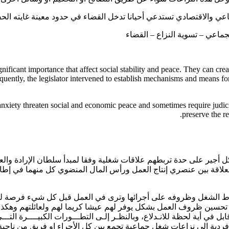
ماعي والاقتصادي تستدعي أحيانا تدخل القضاء في حدود معينة غايته الح
ماعي – تسوية النزاع – القضاء
ignificant importance that affect social stability and peace. They can 
uently, the legislator intervened to establish mechanisms and means for 
iety threaten social and economic peace and sometimes require judicial i
preserve the r
أجير على حدة تربطهم علاقات شغلية وفقا لمبدأ سلطان الإرادة والعقد
لعلاقة بين عنصري إنتاج العمل ورأس المال المنضوي كل منهما في إطار
 الشغل وظروفه على أجرائها وترى في العمل قبل كل شيء فرصة لتحقيق
حسين ظروف العمل بشكل يوفر لهم عيشا كريما لهم ولعائلتهم وهكذا أ
ل في أية لحظة للانـدلاع، وبالنظـر إلـى التطـــورات الكبيــــرة التــ
ية إلى نزاعات شغل جماعية تجمع بين كل الأجراء او فريق من ناحية م