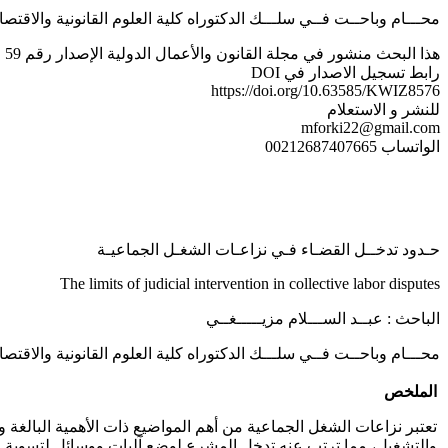
محـــام وباحــت فــي سلـــك الدكتوراه كلية العلوم القانونية والاقتصا
هذا البحث منشور في مجلة القانون والأعمال الدولية الإصدار رقم 59 الخاص بشهر غشت / شتنبر 2025
رابط تسجيل الاصدار في DOI
https://doi.org/10.63585/KWIZ8576
للنشر و الاستعلام
mforki22@gmail.com
الواتساب 00212687407665
حـدود تدخــل القضـاء فـي نزاعـات الشغـل الجماعيـة
The limits of judicial intervention in collective labor disputes
الباحث : عبــد الســـلام مزيـــــغــي
محـــام وباحــت فــي سلـــك الدكتوراه كلية العلوم القانونية والاقتصا
الملخص
تعتبر نزاعات الشغل الجماعية من أهم المواضيع ذات الأهمية البالغة 
والتشغيل، مما ترتب عنه تدخل المشرع لوضع آليات ووسائل لتسوية و