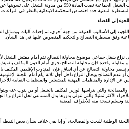
من حيث الجهة المختصة للبث في النزاع: كما هو معلوم فنزاعات الش
للجوء إلى القضاء
واللجوء إلى الأساليب العنيفة من جهة أخرى، تم إحداث آليات ووسائل ال
زاع شغل جماعي موضوع محاولة التصالح تتم أمام مفتش الشغل لأنه ال
 مقاولة واحدة فإن محاولة التصالح تجري أمام العون المكلف بتفتيش ا
لم تسفر محاولة التصالح عن أي اتفاق، فإن المندوب الإقليمي المكلف بال
 عدم التصالح ويحال النزاع داخل أجل ثلاثة أيام أمام اللجنة الإقليمية
 عن الإدارة والمنظمات المهنية للمشغلين والمنظمات النقابية للأجراء ا
 والمصالحة والتي يتراسها الوزير المكلف بالشغل أو من ينوب عنه ويت
أجراء الأكثر تمثيلا والتي تتولى بدورها بدل المساعي لحل النزاع وإذا 
جنة وتسلم نسخة منه للأطراف المعنية.
م اللجنة الوطنية للبحث والمصالحة، أو إدا بقي خلاف بشأن بعض النقط، أ