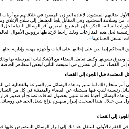
لأول ضالتهم المنشودة لإعادة التوازن المفقود في علاقاتهم مع أرباب 
هدد أمن وسلامة المجتمع، وفي المقابل يلجأ المشغل إلى سلاح الإغلا
رات السالفة الذكر، فإن المشرع المغربي أقر الوسائل البديلة لحل ا
 هذا المعطى كوسيلة رئيسية لحل هذه المنازعات وذلك راجعا لارتباطها برؤوس الأموا
[3]
ت الشغل الجماعية
.
المحاكم إنما نص على إحالتها على آليات وأجهزة مهنية وإدارية لحلها
 وطرق تسويتها وكيف تعامل القضاء مع الإشكاليات المرتبطة بها وذ
وء إلى القضاء على أن نتطرق في المبحث الثاني لبعض المظاهر الخاصة 
 المعتمدة قبل اللجوء إلى القضاء
لي أمر ملحا وذلك لما تتميز به هذه الوسائل من السرعة والفعالية في 
يسية للبث فيها مستقلة عن القضاء والمتمثلة في كل من التصالح وال
هذه الوسائل أحيانا فعالة تنتهي بحصول اتفاقات تصالح أو صدور قرار
ول مـن خـلال هـذا المبحـث إبـراز مفهـوم نزاع شغل الجماعي ووسائل ت
لجوء إلى القضاء
لفقرة الأولى، لننتقل بعد ذلك إلى إبراز الوسائل المنصوص عليها في ت