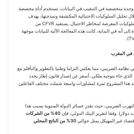
ذ عام 2014، تمتلك وزارة المالية الفرنسية (Bercy) وحدة متخصصة في التنقيب في البيانات، تستخدم أداة مخصصة
حتيال وتقييم الاستعلامات (CFVR). من خلال تحليل السلوكيات الاحتيالية المكتشفة ونمذجتها، يهدف
النظام إلى تحديد المعايير التي تميز الأشخاص ذوي السلوكيات المعرضة لمخاطر الاحتيال. يستفيد CFVR من
نات. تجدر الإشارة إلى أنه في البداية، كانت هذه المعالجة الآلية للبيانات موجهة
ي في المغرب
كبيرة في نظامه الضريبي، مما يعكس التزاما وطنيا بالتطوير والتأقلم مع
ح، الذي جاء بتوجيه ملكي، أسفر عن إصدار قانون إطار يحدد
ويعد هذا المشروع ثمرة لمشاورات واسعة شملت مختلف الفاعلين
لتهرب الضريبي، حيث تقدر خسائر الدولة السنوية بسبب هذا
40% من الشركات
اقتصاد غير المهيكل يمثل حوالي
30% من الناتج المحلي