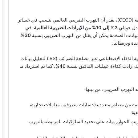
وفقا لتقرير صادر عن منظمة التعاون الاقتصادي والتنمية (OECD)، يقدر أن التهرب الضريبي العالمي يتسبب في خسائر
ادل حوالي
3% إلى 10% من الإيرادات الضريبية العالمية
. في
لبيانات الضخمة يمكن أن يقلل من التهرب الضريبي بنسبة
30%
ة وبريطانيا.
على سبيل المثال، في الولايات المتحدة، تم تطبيق تقنية الذكاء الاصطناعي عبر مصلحة الضرائب (IRS) لتحليل بيانات
لك، زادت كفاءة عمليات التدقيق بنسبة
40%
، كما تم استرداد ما
التهرب الضريبي، من بينها:
ة من مصادر متعددة (حسابات مصرفية، معاملات تجارية،
عية.
يب الخوارزميات على تحديد السلوكيات المرتبطة بالتهرب