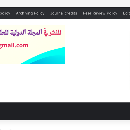
policy
Archiving Policy
Journal credits
Peer Review Policy
Edit