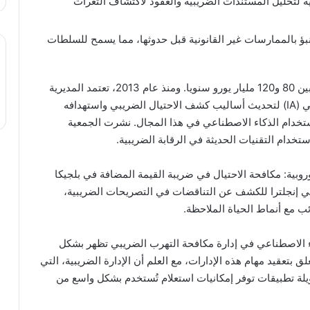
 لتحليل المستندات الضريبية والعقود لاكتشاف الثغرات
بؤ بالممارسات غير القانونية قبل حدوثها، مما يسمح للسلطات
في فرنسا، يُكبد التهرب الضريبي الدولة خسائر تتراوح بين 80 و120 مليار يورو سنويا. ومنذ عام 2013، تعتمد المديرية
العامة للمالية العمومية(DGFiP) على الذكاء الاصطناعي (IA) لتحديث أساليب كشف الاحتيال الضريبي واستهدافه
خدام الذكاء الاصطناعي في هذا المجال. نشرت الجمعية
وروبية: مكافحة الاحتيال في ضريبة القيمة المضافة في بلجيكا
خلال النمذجة التلقائية للشبكات، نظام Connect في إنجلترا للكشف عن التناقضات في التصريحات الضريبية،
اء الاصطناعي في إدارة مكافحة التهرب الضريبي تظهر بشكل
بتعقيد مهام هذه الإدارات، مع العلم أن الإدارة الضريبية، التي
يلة تطبيقات توفر إمكانيات استعلام تُستخدم بشكل واسع من