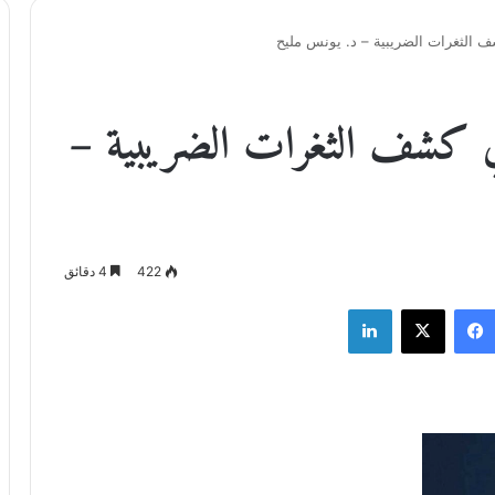
 الثغرات الضريبية – د. يونس مليح
ي كشف الثغرات الضريبية –
422
4 دقائق
فيسبوك
‫X
لينكدإن