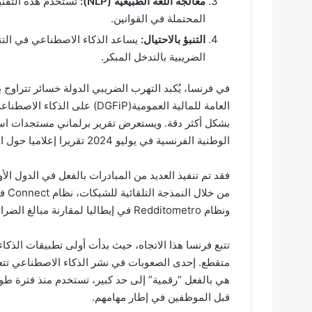
معالجة اللغة الطبيعية (NLP):
تستخدم هذه التقنية
المحتملة في القوانين.
التنبؤ بالاحتيال:
يساعد الذكاء الاصطناعي في التن
الضريبية بالتدخل المبكر.
بشكل أكثر دقة. ويستعرض تقرير برلماني مستجدات است
الوطنية الفرنسية في يوليو 2024 تقريرا إعلاميا حول استخدام التقنيات الحديثة في الرقابة الضريبية.
فقد تم تنفيذ العديد من المبادرات بالفعل في الدول الأ
من 
ونظام Redditometro في إيطاليا لمقارنة مبالغ الضرائب مع أنماط الحياة الملاحظة.
تتبع فرنسا هذا الاتجاه، حيث بدأت أولى تطبيقات الذك
متقطع. إحدى الصعوبات في نشر الذكاء الاصطناعي تتعلق 
هي بالفعل “رقمية” إلى حد كبير، تستخدم منذ فترة طو
قبل الموظفين في إطار مهامهم.