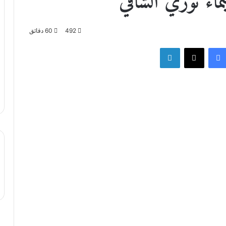
يماء نوري الشافي
492
60 دقائق
فيسبوك
‫X
لينكدإن