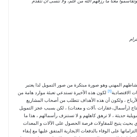
ا وتقاسموا معنا ما رزقهم الله من علم، ولا ننسى أن نتقدم
رام
 نشاطهم المهني وهو صورة مبتكرة من صور التمويل لذا يعتبر
[1]
ت الاقتصادية
لكون هذه الأخيرة تستدعي تعبئة موارد هامة من
أرباح ، ولكون أن هذه الأهداف تتطلب من أصحاب المشاريع
لإنتاج (رأسمال،عقارات ،آلات و معدات) ، لكن بسبب عجز التمويل
لية حديثة ، لا ترهق كاهلهم و لا تستنزف رأسمالهم ، هذا ما
اري بحيث يتيح للمقاولات فرصة الحصول على الآلات و المعدات
لتزاماتها على الوفاء بالدفعات الايجارية المتفق عليها مع إبقاء