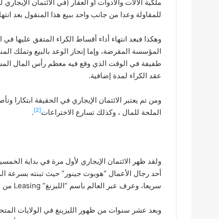
ملكية الآلات والأدوات أو العقار (في الائتمان الإيجا
للمقاولة وعدا من جانب واحد ببيع هذا المنقول بعد انته
وهكذا فبعد انتهاء أداء أقساط الكراء المتفق عليها في ا
المؤسسة المقرضة، وإما إنجاز الوعد بالبيع وتملك المن
طفيفة في الوقت الذي وقع فيه معظم رأس المال المستث
عقد الكراء لمدة إضافية.
ومن تم يعتبر الائتمان الإيجاري في الحقيقة ابتكارا وتأ
[2]
الملحة للمال ، وكذلك تسارع الاختراعات
.
ولقد ظهر الائتمان الإيجاري لأول مرة في بداية الخمسي
أحد رجال الأعمال “هوبوت جينور” حيث تبنته بسرعة الم
سريعا، وعرف عبر العالم باسم “الليزنغ” Leasing من الكلمة الإنجليزية to lease ” أجر”
وبعد عشر سنوات من ظهور الليزينغ في الولايات المتح