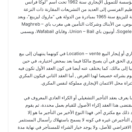
نجاحا كبيرا وخاصة في فرنسا، حيث ظهرت هناك أول مؤسسة للتمويل الإيجاري سنة 1962 تحت اسم “لوكا فرانس
ظيم الفرنسي إلى العديد من التشريعات المقارنة ذات النزعة
، ومن بينها المغرب، حيث ظهرت أول مؤسسة لليزينغ سنة 1965 بمبادرة من الدولة هي “ماروك ليزينغ”، وبعد
هذا التاريخ تأسست شركات تحويلية بمبادرة على الخصوص، من الأبناك وشركات التأمين هي مغرب باي Maghreb –
Bail، انتير “ليزنع” Inter – Leasing ،” صوجيليز” ، Sogelease، أونيون باي Union – Bail، وفاباي Wafabail، ويسمى
و عقد الائتمان الايجاري يختلط من بينها عقد البيع الايجاري أو إيجار البيع Location – vente في كونهما ينتهيان إلى بيع
تري الحق في أن يصبح مالكا فيما بعد بمحض اختياره، في حين
ميا إلى مالك، كما يختلف عنه أيضا في كون العقد الأول تكون فيه
م بشرائه خصيصا لهدا الغرض , أما العقد الثاني فيكون المكري
تراة محل الائتمان الإيجاري مملوكة لنفس المكري.
ما يعرف بعقد التأجير التشغيلي أو الكراء العادي المعروف في
 أمريكية بعقد Renting حيث يتم بمقتضى هذا العقد إكراء الأصول للقيام بعمل محددة، ثم يقوم
ذلك مع مكتري آخر. فهذا النوع الأخير من التأجير ما هو إلا
 من التأجيرعن غيره في كونه لا يسمح باستهلاك رأسمال المستثمر
لافتراضي للأصل، ولا يوجد خيار الشراء للمستأجر في نهاية مدة