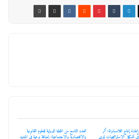
لينكدإن
‏Tumblr
بينتيريست
‏Reddit
‏VKontakte
مشاركة عبر البريد
طباعة
عادة إنتاج اللامساواة: أثر
العدد التاسع من المجلة الدولية للعلوم القانونية
في تشكيل الاستراتيجيات لدى
والاقتصادية والاجتماعية: إضافة نوعية في المشهد