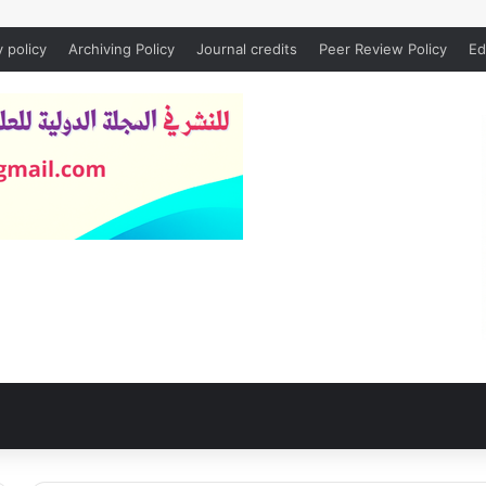
y policy
Archiving Policy
Journal credits
Peer Review Policy
Ed