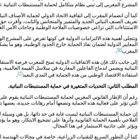
المشرع المغربي إلى تبني نظام متكامل لحماية المستنبطات النباتية عبر القانون رقم 17.97 وما تلاه من تعديلات، مع إلحاق هذا النظام بآليات التسجيل والا
تعريف الصنف النباتي الجديد والمتميز والمتجانس والثابت، وأقرت ح
الاستثناءات التي تراعي خصوصيات الفلاحة الوطنية وحاجات الأمن الغ
وتتجلى أهمية هذه الالتزامات الدولية في كونها تفرض على المشرع الوطن
المعايير الدولية لضمان نفاذ الحماية خارج الحدود الوطنية، وهو ما يش
[6]
المغرب
.
إلى جانب ذلك فإن هذه الاتفاقيات الدولية تمنح للمغرب فرصة الاستف
النباتية ويضمن اندماج الفاعلين المغاربة في سلاسل القيمة العالمية،
[7]
استفادة الاقتصاد الوطني من هذه الحماية في المدى البعيد
.
المطلب الثاني:
التحديات المتغيرة في حماية المستنبطات النباتية.
رغم أن الإطار القانوني المغربي لحماية المستنبطات النباتية يقوم
التي تؤثر على فعالية هذه الحماية وتضعها أمام رهانات جديدة، بعضها ذو
إن حماية المستنبطات النباتية ليست غاية في حد ذاتها، بل هي وسيلة ل
الفلاحي بأهمية الحماية القانونية وأثرها على تشجيع الابتكار، وهو م
ويؤثر على جاذبية الاستثمار في هذا المجال.
كما أن التطور السريع للتقنيات الزراعية، خاصة في مجالات الهندسة 