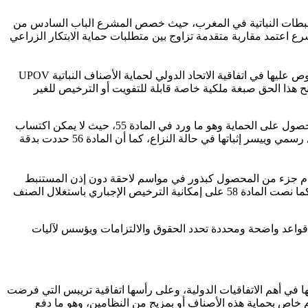
لحماية المستنبطات النباتية في المغرب، حيث خصص المشرع الباب السادس من
ه المواد أن المشرع اعتمد مقاربة متقدمة تزاوج بين متطلبات حماية الابتكار الزراعي
وقد نصت المادة 53 من القانون على أن الحماية تمنح لكل صنف نباتي جديد ومميز ومتجانس وثابت، وهو ما ينسجم مع المعايير الدولية المنصوص عليها في اتفاقية الاتحاد الدولي لحماية الأصناف النباتية UPOV
ت إليه الحقوق، مما يمنح هذا الحق صبغة ملكية خاصة قابلة للتفويت أو الترخيص للغير
ومن بين أهم المقتضيات التي تعكس الطابع الثابت في المنظومة، اشتراط تسجيل الصنف النباتي في السجل الوطني للمستنبطات النباتية للحصول على الحماية وهو ما ورد في المادة 55، حيث لا يمكن اكتساب
أي حق من حقوق المستنبط إلا بعد القيام بإجراءات التقييد المنصوص عليها في النصوص التنظيمية الأمر الذي يضمن توثيق هذه الحقوق بشكل رسمي وييسر إثباتها في حالة النزاع، كما أن المادة 56 حددت بدقة
خدام جزء من المحصول كبذور في مواسم لاحقة دون إذن المستنبط
وفق ما نصت عليه المادة 57، وهو استثناء يهدف إلى حماية الزراعة التقليدية وضمان استمرارية النشاط الفلاحي خاصة لدى صغار الفلاحين، كما نصت المادة 58 على إمكانية الترخيص الإجباري باستغلال الصنف
ضع قواعد واضحة ومحددة تحدد الحقوق والالتزامات ويؤسس لآليات
ا في أهم الاتفاقيات الدولية، وعلى رأسها اتفاقية تريبس التي فرضت
 خاص بحماية هذه الأصناف أو بمزيج من النظامين، وهو ما دفع