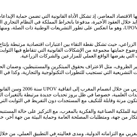
ها الاقتصاد المعاصر، إذ تشكل الأداة القانونية التي تضمن حماية الإبدا
يد خلال العقود الأخيرة، مدفوعا بانخراط المملكة في النظام التجاري ا
 الزراعي، حيث تشكل نقطة التقاء بين اعتبارات اقتصادية مرتبطة بإنتاج
وع حمايتها مجموعة من الإشكالات القانونية التي تتقاطع فيها الثوابت 
ت التي يفرضها الواقع العملي للمزارعين والشركات الزراعية.
تغير الظروف، مثل الاعتراف بحقوق المبتكرين والمستنبطين، وضمان الحما
ات التشريعية التي تستجيب للتطورات التكنولوجية والتجارية، وكذا في
ت العلمية، خصوصا في ظل بروز تحديات جديدة مرتبطة بالتغيرات المناخ
 تكون مرنة وقابلة للتكيف مع المستجدات دون التفريط في الثوابت الت
نية للملكية الصناعية والفكرية بالمغرب، مع التركيز على حالة المستنب
بتكار من جهة، ومتطلبات المصلحة العامة وحماية البيئة من جهة أخر، خ
لمغربي مع التزاماته الدولية، ومدى فعاليته في التطبيق العملي، من خ