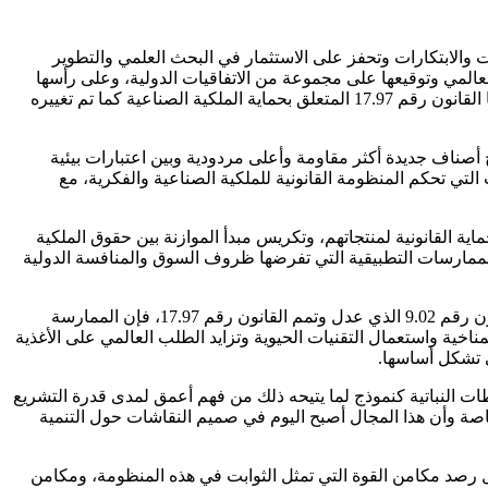
عات والابتكارات وتحفز على الاستثمار في البحث العلمي والتطوير
لعالمي وتوقيعها على مجموعة من الاتفاقيات الدولية، وعلى رأسها
اتفاقية تريبس TRIPS واتفاقية الاتحاد الدولي لحماية الأصناف النباتية UPOV، وهو ما انعكس على تطور التشريعات الوطنية ذات الصلة، ومنها القانون رقم 17.97 المتعلق بحماية الملكية الصناعية كما تم تغييره
 أصناف جديدة أكثر مقاومة وأعلى مردودية وبين اعتبارات بيئية
التي تحكم المنظومة القانونية للملكية الصناعية والفكرية، مع
ية القانونية لمنتجاتهم، وتكريس مبدأ الموازنة بين حقوق الملكية
 الممارسات التطبيقية التي تفرضها ظروف السوق والمنافسة الدولية
وإذا كانت حماية المستنبطات النباتية قد حظيت باهتمام المشرع المغربي من خلال انضمام المغرب إلى اتفاقية UPOV سنة 2006 وسن القانون رقم 9.02 الذي عدل وتمم القانون رقم 17.97، فإن الممارسة
ية واستعمال التقنيات الحيوية وتزايد الطلب العالمي على الأغذية
ي تشكل أساسها.
طات النباتية كنموذج لما يتيحه ذلك من فهم أعمق لمدى قدرة التشريع
اصة وأن هذا المجال أصبح اليوم في صميم النقاشات حول التنمية
لال رصد مكامن القوة التي تمثل الثوابت في هذه المنظومة، ومكامن