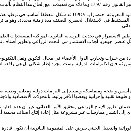
عتراف القانوني على المستوى الوطني
كما أن انضمام المغرب إلى اتفاقية الاتحاد الدولي لحماية الأصناف النباتية
ق المستنبط في الاستغلال الحصري للصنف مدة زمنية محددة، وهو ما ت
ذائي.
ي الاستمرار في تحديث الترسانة القانونية لمواكبة المستجدات العلمية و
كل عنصرا جوهريا لجذب الاستثمار في البحث الزراعي وتطوير أصناف نباتية
ادة من خبرات وتجارب الدول الأعضاء في مجال التكوين ونقل التكنولوج
 ومن ثم فإن الالتزامات الدولية ليست مجرد إطار شكلي بل هي رافعة استر
 على أسس واضحة ومتماسكة ويستند إلى التزامات دولية ومعايير وطنية 
 طبيعة تقنية وإجرائية وبعضها الآخر يرتبط بالتحولات الاقتصادية والاج
ضمان تطوير الإنتاج الزراعي وتحقيق الأمن الغذائي، غير أن هذه الغاي
ا يؤدي إلى انتشار ممارسات غير مشروعة مثل إعادة إنتاج أصناف محمية أ
الوراثية والتعديل الجيني يفرض على المنظومة القانونية أن تكون قاد