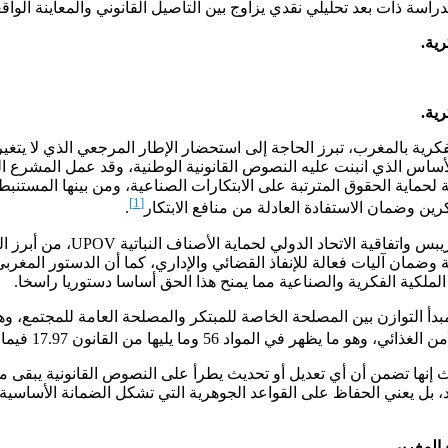
اسة ذات بعد تحليلي نقدي يزاوج بين التأصيل القانوني والمعاينة الواقع
رية.
رية.
كرية بالمغرب، تبرز الحاجة إلى استحضار الإطار المرجعي الذي لا يتغير 
نين 23.13 و31.05 على وضع قواعد واضحة لحماية الحقوق المترتبة على الابتكارات الصناعية،
[1]
رين وضمان الاستفادة العادلة من منافع الابتكار
.
ويعتبر التزام المغرب بالاتفاقي
ملكية الفكرية والصناعية مما يمنح هذا الحق أساسا دستوريا راسخا.
بدأ التوازن بين المصلحة الخاصة للمبتكر والمصلحة العامة للمجتمع، 
 يليها من القانون 17.97 فيما يخص حقوق المستنبط النباتي
ث إنها تضمن أن أي تعديل أو تحديث يطرأ على النصوص القانونية يبقى م
د، بل يعني الحفاظ على القواعد الجوهرية التي تشكل الضمانة الأساسي
 المغربي.