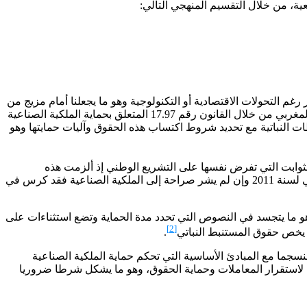
ية، من خلال التقسيم المنهجي التالي:
رغم التحولات الاقتصادية أو التكنولوجية وهو ما يجعلنا أمام مزيج من
القواعد الدستورية والالتزامات الدولية، والمبادئ العامة التي شكلت الأساس الذي انبنت عليه النصوص القانونية الوطنية، وقد عمل المشرع المغربي من خلال القانون رقم 17.97 المتعلق بحماية الملكية الصناعية
 ومن بينها المستنبطات النباتية مع تحديد شروط اكتساب هذه الحقوق وآليات حمايتها وهو
ات الدولية ذات الصلة، وخاصة اتفاقية تريبس واتفاقية الاتحاد الدولي لحماية الأصناف النباتية UPOV، من أبرز الثوابت التي تفرض نفسها على التشريع الوطني إذ ألزمت هذه
الاتفاقيات المملكة بسن تشريعات تحترم الحد الأدنى من معايير الحماية وضمان آليات فعالة للإنفاذ القضائي والإداري، كما أن الدستور المغربي لسنة 2011 وإن لم يشر صراحة إلى الملكية الصناعية فقد كرس في
وهو ما يتجسد في النصوص التي تحدد مدة الحماية وتضع استثناءات على
[2]
.
نسجما مع المبادئ الأساسية التي تحكم حماية الملكية الصناعية
ة لاستقرار المعاملات وحماية الحقوق، وهو ما يشكل شرطا ضروريا