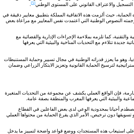
[5]
.
 المعروفة اختصارا بـ UPOV قد شكل منعطفا أساسيا في توطيد هذه الحماية، حيث ألزمت هذه الاتفاقية المملكة بتطبيق معايير دقيقة في
رجمته النصوص الوطنية التي اعتمدت نفس المعايير مع مراعاة بعض
التقنية، كما تلزمه بملاءمة الإجراءات الإدارية والقضائية مع
 جديدة تتلاءم مع التحديات المناخية والبيئية التي يعرفها
يا، وهو ما يعزز قدراته الوطنية في مجال تسيير وحماية المستنبطات
اتيجية لترسيخ الحماية القانونية وتعزيز الابتكار الزراعي وضمان
صارمة، فإن الواقع العملي يكشف عن مجموعة من التحديات المتغيرة
تماعية والبيئية التي يعرفها المغرب والمنطقة بصفة عامة.
ة تصطدم أحيانا بمحدودية الوعي لدى بعض الفاعلين في القطاع
و تسويقها دون ترخيص، الأمر الذي يفرغ الحماية من محتواها العملي
رة على استيعاب هذه المستجدات ووضع قواعد واضحة لتمييز ما يدخل