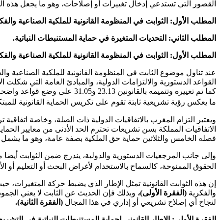
القصور التي تستدعي إدخال تغييرات أو إصلاحات، وهو ما يجعل هذه الدر
المطلب الأول: الثوابت في المنظومة القانونية للملكية الصناعية والفك
المطلب الثاني:
التحديات المتغيرة في حماية المستنبطات النباتية.
المطلب الأول:
الثوابت في المنظومة القانونية للملكية الصناعية والفك
عند تناول موضوع الثابت في المنظومة القانونية للملكية الصناعية والف
كما تم تغييره وتتميمه بالقانو
ما يعكس رؤية تشريعية ثابتة تقوم على تكريس الحماية القانونية للمبتك
فصله الخامس والثلاثين حماية حق الملكية بصفة عامة، وهو ما يشمل ال
وإلى جانب المرجعيات الدستورية والدولية، يندرج ضمن الثوابت أيضا م
الحقوق الممنوحة، كالسماح بالاستخدام لأغراض البحث أو التعليم أو الأمن الغذائي، وهو ما يظهر في المواد 56 وما
إن هذه الثوابت القانونية تمثل الإطار الذي يضبط حركة المتغيرات، حي
والفكرية
(الفقرة الأولى)،
وبذلك فإن الحديث عن الثابت لا يعني الجمو
لنجاح أي إصلاح تشريعي أو إداري في هذا المجال
(الفقرة الثانية).
الفقرة الأولى: الإطار القانوني لحماية المستنبطات النباتية في التشريع