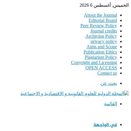
الخميس, أغسطس 6 2026
About the Journal
Editorial Board
Peer Review Policy
Journal credits
Archiving Policy
privacy policy
Aims and Scope
Publication Ethics
Plagiarism Policy
Copyright and Licensing
OPEN ACCESS
Contact us
بحث عن
القائمة
في الواجهة