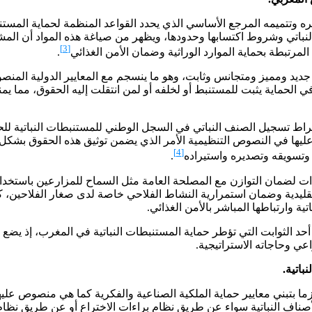
الصناعية كما تم تغييره وتتميمه المرجع الأساسي الذي يحدد القواعد المنظمة 
ن 53 إلى 72 لتأطير حقوق المستنبط النباتي وشروط اكتسابها وحدودها، ويظهر من صياغة هذ
[3]
المرتبطة بحماية الموارد الوراثية وضمان الأمن الغذائي
.
غرب سنة 2006. كما نصت المادة 54 على أن الحق في الحماية يثبت للمستنبط أو لخلفه أو لمن انتقل
[4]
 وتسويقه وتصديره واستيراده
.
اءات لضمان التوازن مع المصلحة العامة مثل السماح للمزارعين باست
ة وارتباطها المباشر بالأمن الغذائي.
ل أحد الثوابت التي تؤطر حماية المستنبطات النباتية في المغرب، إذ ي
ي وحاجاته الاستراتيجية.
باتية.
ما بتبني معايير حماية الملكية الصناعية والفكرية كما هي منصوص عليه
أصناف النباتية سواء عن طريق نظام براءات الاختراع أو عن طريق نظام