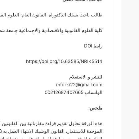
طالب باحث بسلك الدكتوراه القانون العام: العلوم القا
كلية العلوم القانونية والاقتصادية والاجتماعية جامعة ش
رابط DOI
https://doi.org/10.63585/NRIK5514
للنشر و الاستعلام
mforki22@gmail.com
الواتساب 00212687407665
ملخص:
هذه الورقة تحاول تقديم قراءة مقارناتية بين القانونين
للقانون المنتهي – مصادقة البرلمان على صيغته النهائية في 09 دجنب