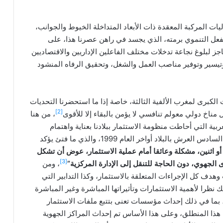
يات المركبة المعقدة ذات الأبعاد المتداخلة الخيوط والجوانب،
لفعل التنموي برمته، الذي يجسد في راهن عصرنا هذا، على
ز لبلوغ نجاعة تدخلات مختلف الفاعلين الإداريين والاقتصاديين
 وتيسير وتوفير مناصب العمل والشغل، وتحقيق الرفاه المنشود
الكبرى لمغرب الألفية الثالثة، خاصة إذا ما استحضرنا التحديات
[2]
مناخ دولي معولم تنافسي لا يؤمن بالبقاء إلا للأقوى
، من هنا
ربية التي أحاطت منظومة الاستثمار ببلادنا بعناية واهتمام
متزايدين، خاصة بعد اعتلاء صاحب الجلالة الملك محمد السادس العرش بالبلاد أواخر العام 1999، والذي ما فتئ يؤكد
 أو اثنين، مشكلة وعائقا أمام عملية الاستثمار، عوض أن تشكل
[3]
الجهوي، دون الحاجة للتنقل إلى الإدارة المركزية”
، ومن
دف كل الإجراءات المتعلقة بالاستثمار، وكذا التدابير التي
 نظرا لأهمية الاستثمارات وتأثيراتها المباشرة وغير المباشرة
بما في ذلك إحداث مؤسسات تعنى بتتبع ملفات الاستثمار
هذا المنطلق، وعلى هذا الأساس تم إحداث المراكز الجهوية