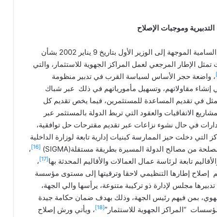
 التدبيرية وموجبات الإصلاح
أُحْدِثت المراكز الجهوية للاستثمار تبعا للرسالة الملكية السامية الموجهة إلى الوزير الأول بتاريخ 9 يناير 2002 بشأن
تمثل الإطار المرجعي لعمل المراكز الجهوية للاستثمار، والتي
، واضعة حجر الأساس لسياسة القرب في تدبير منظومة
ي إنشاء مقاولاتهم، وتسهيل مأمورياتهم في ذلك عبر شباك
متمثل في تقديم المساعدة للمستثمرين، فيما يخص تقديم كل
اريع الاتفاقيات والعقود التي تربط الدولة بالمستثمر عبر
دارات في حال نشوء نزاعات عبر تقديم مقترحات حل توافقية،
كز التي دخلت حيز الممارسة كبنيات إدارية تابعة لوزارة الداخلية
[16]
ة من مصالح الدولة المسيرة بطريقة مستقلة(SIGMA)
،
[17]
قاليم تابعة لرئاسة عمال العمالات والأقاليم المحدثة بها
،
 سيتم إصلاح إطارها التنظيمي لاحقا وترقيتها إلى مستوى مؤسسة
دبيرها مجلس لإدارة ذو تركيبة متنوعة، يرأسها والي الجهة،
هوي، بمن فيهم رئيس الجهة، وذلك بهدف ضمان حكامة جيدة
[18]
لمؤسسات “المراكز الجهوية للاستثمار”
، ويأتي ورش إصلاح