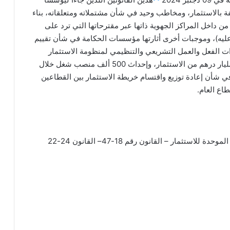
كلفة بالاستثمار، ومخاطب وحيد في شأن مشتملاته ومتعلقاته، بناء
داخل المراكز الجهوية ذاتها عبر مقترحاتها التي ترد على
 عليه)، وموجبات أخرى أثارتها مؤسسات الحكامة في شأن تقييم
ت الفعل والعمل التشريعي والتنظيمي لمنظومة الاستثمار
ببلادنا، التي تسابق الزمن من أجل تحقيق سقف 550 مليار درهم من الاستثمار، وإحداث 500 ألف منصب شغل خلال
ترة المتراوحة بين 2022 و 2026، وكذا رؤية 2035 في شأن إعادة توزيع واقتسام خريطة الاستثمار بين القطاعين
اع العام.
ستثمار – القانون رقم 18-47– القانون 24-22