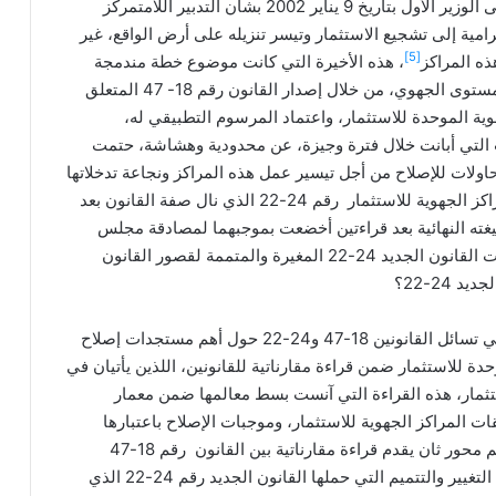
للاستثمار على إثر الرسالة الملكية السامية الموجهة إلى الوزير الأول بتاريخ 9 يناير 2002 بشأن التدبير اللامتمركز
مية إلى تشجيع الاستثمار وتيسر تنزيله على أرض الواقع، غير
[5]
ه المراكز
، هذه الأخيرة التي كانت موضوع خطة مندمجة
للإصلاح، ضمن منظومة تدبير وتحفيز الاستثمار على المستوى الجهوي، من خلال إصدار القانون رقم 18- 47 المتعلق
وية الموحدة للاستثمار، واعتماد المرسوم التطبيقي له،
 التي أبانت خلال فترة وجيزة، عن محدودية وهشاشة، حتمت
، وفقا لمنطوق القانون الجديد لإصلاح عمل هذه المراكز الجهوية للاستثمار رقم 24-22 الذي نال صفة القانون بعد
ته النهائية بعد قراءتين أخضعت بموجبهما لمصادقة مجلس
، فما هي أهم مستجدات القانون الجديد 24-22 المغيرة والمتممة لقصور القانون
من أجل مقاربة الإشكالية الواردة طي هذه الورقة، والتي تسائل القانونين 18-47 و24-22 حول أهم مستجدات إصلاح
حدة للاستثمار ضمن قراءة مقارناتية للقانونين، اللذين يأتيان في
تثمار، هذه القراءة التي آنست بسط معالمها ضمن معمار
لمراكز الجهوية للاستثمار، وموجبات الإصلاح باعتبارها
بنيات إدارية أنيط بها تدبير مشتملات مجال الاستثمار، ثم محور ثان يقدم قراءة مقارناتية بين القانون رقم 18-47
الساري التنفيذ والوشيك الانتهاء، وحول أهم مستجدات التغيير والتتميم التي حملها القانون الجديد رقم 24-22 الذي