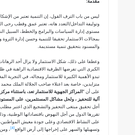
مقدمة:
ليس من باب الترف القول، إن التنمية تعتبر من الإشكال
وتوليفة التداخل/التعدد هاته، تعتبر عمق وقطب رحى ا
مستوى إدارة السياسات والبرامج والخطط، السبيل الناج
بمجالات الاستثمار تحقيقا للتنمية وحسن إدارة الثروة
والمسنود بتحقيق تنمية مستديمة.
وعطفا على ذلك، شكل الاستثمار ولا يزال أحد الرهانات 
الكبرى التي تفرضها الظرفية الاقتصادية الراهنة في ظل 
تبدو الأهمية الكبيرة للاستثمار ومجاله، في التجربة المغ
على أن
“المراكز الجهوية للاستثمار تعد، باستثناء مركز
آلية للتحفيز ، ولحل مشاكل المستثمرين، على المستوى 
أجل تحقيق مبتغى التحفيز والتشجيع الذي اعتبر مطلب وه
تقررها الدول من أجل النهوض باقتصاداتها الوطنية، وذلك
على النشاط الاقتصادي وعلى جودة معيش المواطنين، 
[4]
وتسهيلها والسهر على إخراجها إلى أرض الواقع
، ومن 