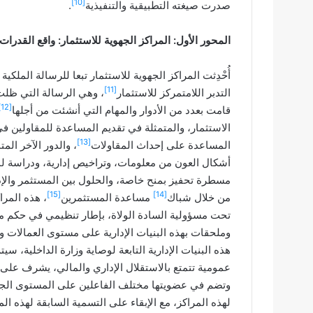
[10]
صدرت صيغته التطبيقية والتنفيذية
.
المحور الأول: المراكز الجهوية للاستثمار: واقع القدرات
[11]
التدبر اللامتمركز للاستثمار
، وهي الرسالة التي ظلت 
[12]
قامت بعدد من الأدوار والمهام التي أنشئت من أجلها
الاستثمار، والمتمثلة في تقديم المساعدة للمقاولين ف
[13]
المساعدة على إحداث المقاولات
، والدور الآخر ال
أشكال العون من معلومات، وتراخيص إدارية، ودراسة لمش
مسطرة تحفيز بمنح خاصة، والحلول بين المستثمر والإ
[15]
[14]
من خلال شباك
مساعدة المستثمرين
، هذه المرا
تحت مسؤولية السادة الولاة، بإطار تنظيمي في حكم مصلح
وملحقات بهذه البنيات الإدارية على مستوى العمالات والأ
هذه البنيات الإدارية التابعة لوصاية وزارة الداخلية،
عمومية تتمتع بالاستقلال الإداري والمالي، يشرف على ت
وتضم في عضويتها مختلف الفاعلين على المستوى الج
لهذه المراكز، مع الإبقاء على التسمية السابقة لهذه ا