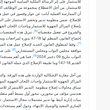
للاستثمار، من أجل الاضطلاع بمجموعة من الوظائف الرا
أن الممارسة العملية أبانت عن عوار وقصور في عمل هذ
بإصلاح المراكز الجهوية للاستثمار وبإحداث اللجان الجه
[6]
والشروع في تفعيل مقتضياته
، تنزيل هذه المقتضيات
إخضاع القانون المنظم لها 18-47 بدوره لمراجعات ومحاولات للإصلاح من أجل تيسير عمل هذه المراكز ونجاعة تدخلاتها
[7]
[8]
موافقة مجلس النواب ومجلس المستشارين
على صيغ
[9]
النواب بتاريخ 09 دجنبر 2024
القديم 18-47؟ وما طبيعة الإصلاح الذي حمله القانون الجديد 24-22؟
المراكز الجهوية للاستثمار وإحداث اللجان الجهوية المو
سياق محاولات إصلاح منظومة التدبير اللامتمركز للاس
هندسي مؤلف من محورين، محور أول يبسط أهم متعلقات ا