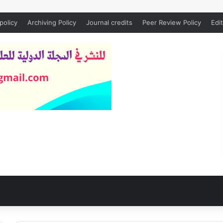
policy
Archiving Policy
Journal credits
Peer Review Policy
Edit